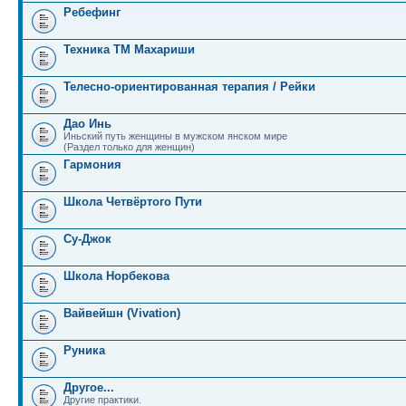
Ребефинг
Техника ТМ Махариши
Телесно-ориентированная терапия / Рейки
Дао Инь
Иньский путь женщины в мужском янском мире
(Раздел только для женщин)
Гармония
Школа Четвёртого Пути
Су-Джок
Школа Норбекова
Вайвейшн (Vivation)
Руника
Другое...
Другие практики.