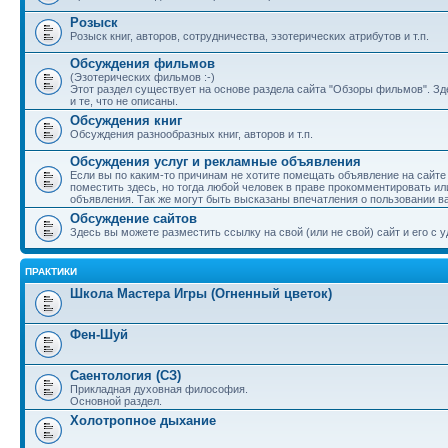
Розыск
Розыск книг, авторов, сотрудничества, эзотерических атрибутов и т.п.
Обсуждения фильмов
(Эзотерических фильмов :-)
Этот раздел существует на основе раздела сайта "Обзоры фильмов". З
и те, что не описаны.
Обсуждения книг
Обсуждения разнообразных книг, авторов и т.п.
Обсуждения услуг и рекламные объявления
Если вы по каким-то причинам не хотите помещать объявление на сайте
поместить здесь, но тогда любой человек в праве прокомментировать ил
объявления. Так же могут быть высказаны впечатления о пользовании в
Обсуждение сайтов
Здесь вы можете разместить ссылку на свой (или не свой) сайт и его с у
ПРАКТИКИ
Школа Мастера Игры (Огненный цветок)
Фен-Шуй
Саентология (СЗ)
Прикладная духовная философия.
Основной раздел.
Холотропное дыхание