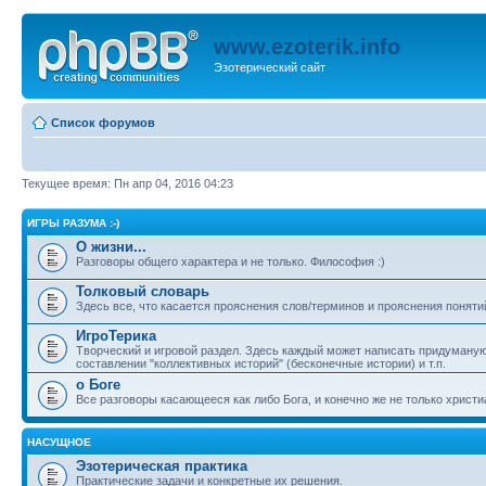
www.ezoterik.info
Эзотерический сайт
Список форумов
Текущее время: Пн апр 04, 2016 04:23
ИГРЫ РАЗУМА :-)
О жизни...
Разговоры общего характера и не только. Философия :)
Толковый словарь
Здесь все, что касается прояснения слов/терминов и прояснения поняти
ИгроТерика
Творческий и игровой раздел. Здесь каждый может написать придуманую
составлении "коллективных историй" (бесконечные истории) и т.п.
о Боге
Все разговоры касающееся как либо Бога, и конечно же не только христиа
НАСУЩНОЕ
Эзотерическая практика
Практические задачи и конкретные их решения.