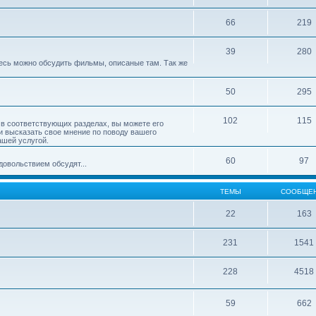
66
219
39
280
десь можно обсудить фильмы, описаные там. Так же
50
295
102
115
 в соответствующих разделах, вы можете его
и высказать свое мнение по поводу вашего
ашей услугой.
60
97
довольствием обсудят...
ТЕМЫ
СООБЩЕ
22
163
231
1541
228
4518
59
662