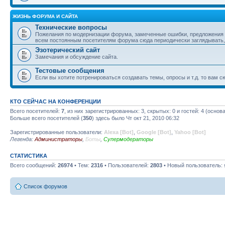
ЖИЗНЬ ФОРУМА И САЙТА
Технические вопросы
Пожелания по модернизации форума, замеченные ошибки, предложения п
всем постоянным посетителям форума сюда периодически заглядывать, та
Эзотерический сайт
Замечания и обсуждение сайта.
Тестовые сообщения
Если вы хотите потренироваться создавать темы, опросы и т.д. то вам с
КТО СЕЙЧАС НА КОНФЕРЕНЦИИ
Всего посетителей:
7
, из них зарегистрированных: 3, скрытых: 0 и гостей: 4 (осно
Больше всего посетителей (
350
) здесь было Чт окт 21, 2010 06:32
Зарегистрированные пользователи:
Alexa [Bot]
,
Google [Bot]
,
Yahoo [Bot]
Легенда:
Администраторы
,
Боты
,
Супермодераторы
СТАТИСТИКА
Всего сообщений:
26974
• Тем:
2316
• Пользователей:
2803
• Новый пользователь:
Список форумов