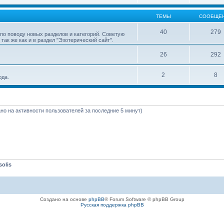
ТЕМЫ
СООБЩЕ
40
279
о поводу новых разделов и категорий. Советую
к же как и в раздел "Эзотерический сайт".
26
292
2
8
юда.
вано на активности пользователей за последние 5 минут)
solis
Создано на основе
phpBB
® Forum Software © phpBB Group
Русская поддержка phpBB