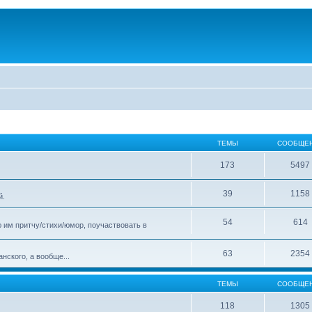
ТЕМЫ
СООБЩЕ
173
5497
39
1158
й.
54
614
 им притчу/стихи/юмор, поучаствовать в
63
2354
нского, а вообще...
ТЕМЫ
СООБЩЕ
118
1305