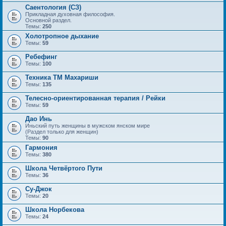
Саентология (СЗ)
Прикладная духовная философия.
Основной раздел.
Темы:
250
Холотропное дыхание
Темы:
59
Ребефинг
Темы:
100
Техника ТМ Махариши
Темы:
135
Телесно-ориентированная терапия / Рейки
Темы:
59
Дао Инь
Иньский путь женщины в мужском янском мире
(Раздел только для женщин)
Темы:
90
Гармония
Темы:
380
Школа Четвёртого Пути
Темы:
36
Су-Джок
Темы:
20
Школа Норбекова
Темы:
24