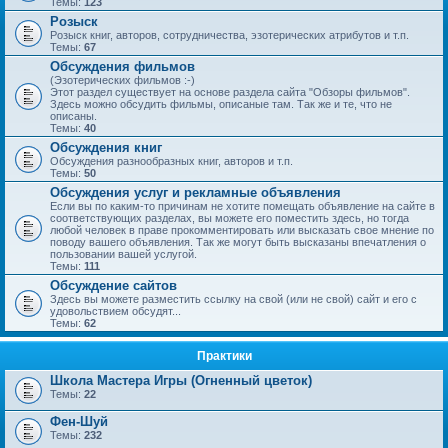
Темы:
123
Розыск
Розыск книг, авторов, сотрудничества, эзотерических атрибутов и т.п.
Темы:
67
Обсуждения фильмов
(Эзотерических фильмов :-)
Этот раздел существует на основе раздела сайта "Обзоры фильмов".
Здесь можно обсудить фильмы, описаные там. Так же и те, что не
описаны.
Темы:
40
Обсуждения книг
Обсуждения разнообразных книг, авторов и т.п.
Темы:
50
Обсуждения услуг и рекламные объявления
Если вы по каким-то причинам не хотите помещать объявление на сайте в
соответствующих разделах, вы можете его поместить здесь, но тогда
любой человек в праве прокомментировать или высказать свое мнение по
поводу вашего объявления. Так же могут быть высказаны впечатления о
пользовании вашей услугой.
Темы:
111
Обсуждение сайтов
Здесь вы можете разместить ссылку на свой (или не свой) сайт и его с
удовольствием обсудят...
Темы:
62
Практики
Школа Мастера Игры (Огненный цветок)
Темы:
22
Фен-Шуй
Темы:
232