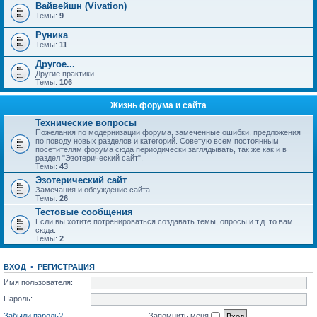
Вайвейшн (Vivation)
Темы:
9
Руника
Темы:
11
Другое...
Другие практики.
Темы:
106
Жизнь форума и сайта
Технические вопросы
Пожелания по модернизации форума, замеченные ошибки, предложения
по поводу новых разделов и категорий. Советую всем постоянным
посетителям форума сюда периодически заглядывать, так же как и в
раздел "Эзотерический сайт".
Темы:
43
Эзотерический сайт
Замечания и обсуждение сайта.
Темы:
26
Тестовые сообщения
Если вы хотите потренироваться создавать темы, опросы и т.д. то вам
сюда.
Темы:
2
ВХОД
•
РЕГИСТРАЦИЯ
Имя пользователя:
Пароль:
Забыли пароль?
Запомнить меня