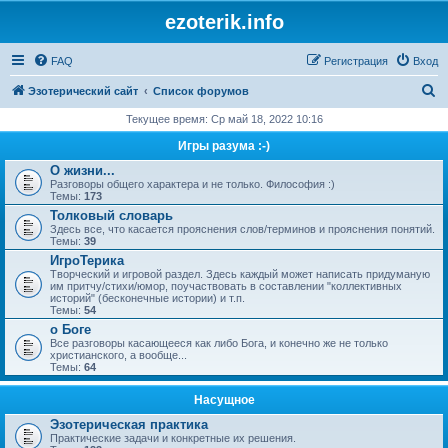
ezoterik.info
FAQ
Регистрация
Вход
П
Эзотерический сайт
Список форумов
о
Текущее время: Ср май 18, 2022 10:16
и
Игры разума :-)
с
О жизни...
Разговоры общего характера и не только. Философия :)
к
Темы:
173
Толковый словарь
Здесь все, что касается прояснения слов/терминов и прояснения понятий.
Темы:
39
ИгроТерика
Творческий и игровой раздел. Здесь каждый может написать придуманую
им притчу/стихи/юмор, поучаствовать в составлении "коллективных
историй" (бесконечные истории) и т.п.
Темы:
54
о Боге
Все разговоры касающееся как либо Бога, и конечно же не только
христианского, а вообще...
Темы:
64
Насущное
Эзотерическая практика
Практические задачи и конкретные их решения.