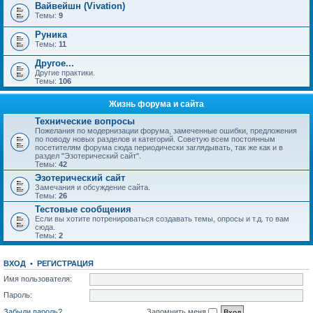
Вайвейшн (Vivation)
Темы:
9
Руника
Темы:
11
Другое...
Другие практики.
Темы:
106
Жизнь форума и сайта
Технические вопросы
Пожелания по модернизации форума, замеченные ошибки, предложения
по поводу новых разделов и категорий. Советую всем постоянным
посетителям форума сюда периодически заглядывать, так же как и в
раздел "Эзотерический сайт".
Темы:
42
Эзотерический сайт
Замечания и обсуждение сайта.
Темы:
26
Тестовые сообщения
Если вы хотите потренироваться создавать темы, опросы и т.д. то вам
сюда.
Темы:
2
ВХОД
•
РЕГИСТРАЦИЯ
Имя пользователя:
Пароль:
Забыли пароль?
Запомнить меня