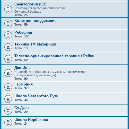
Саентология (СЗ)
Прикладная духовная философия.
Основной раздел.
Темы:
250
Холотропное дыхание
Темы:
59
Ребефинг
Темы:
100
Техника ТМ Махариши
Темы:
135
Телесно-ориентированная терапия / Рейки
Темы:
59
Дао Инь
Иньский путь женщины в мужском янском мире
(Раздел только для женщин)
Темы:
90
Гармония
Темы:
379
Школа Четвёртого Пути
Темы:
36
Су-Джок
Темы:
20
Школа Норбекова
Темы:
24