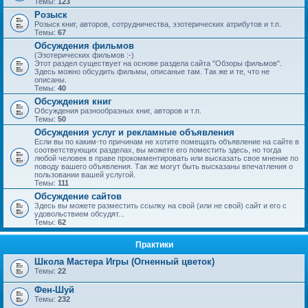
Темы:
123
Розыск
Розыск книг, авторов, сотрудничества, эзотерических атрибутов и т.п.
Темы:
67
Обсуждения фильмов
(Эзотерических фильмов :-)
Этот раздел существует на основе раздела сайта "Обзоры фильмов".
Здесь можно обсудить фильмы, описаные там. Так же и те, что не
описаны.
Темы:
40
Обсуждения книг
Обсуждения разнообразных книг, авторов и т.п.
Темы:
50
Обсуждения услуг и рекламные объявления
Если вы по каким-то причинам не хотите помещать объявление на сайте в
соответствующих разделах, вы можете его поместить здесь, но тогда
любой человек в праве прокомментировать или высказать свое мнение по
поводу вашего объявления. Так же могут быть высказаны впечатления о
пользовании вашей услугой.
Темы:
111
Обсуждение сайтов
Здесь вы можете разместить ссылку на свой (или не свой) сайт и его с
удовольствием обсудят...
Темы:
62
Практики
Школа Мастера Игры (Огненный цветок)
Темы:
22
Фен-Шуй
Темы:
232