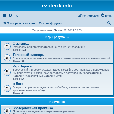
ezoterik.info
FAQ
Регистрация
Вход
П
Эзотерический сайт
Список форумов
о
Текущее время: Пт янв 21, 2022 02:03
и
Игры разума :-)
с
О жизни...
Разговоры общего характера и не только. Философия :)
к
Темы:
173
Толковый словарь
Здесь все, что касается прояснения слов/терминов и прояснения понятий.
Темы:
39
ИгроТерика
Творческий и игровой раздел. Здесь каждый может написать придуманую
им притчу/стихи/юмор, поучаствовать в составлении "коллективных
историй" (бесконечные истории) и т.п.
Темы:
54
о Боге
Все разговоры касающееся как либо Бога, и конечно же не только
христианского, а вообще...
Темы:
64
Насущное
Эзотерическая практика
Практические задачи и конкретные их решения.