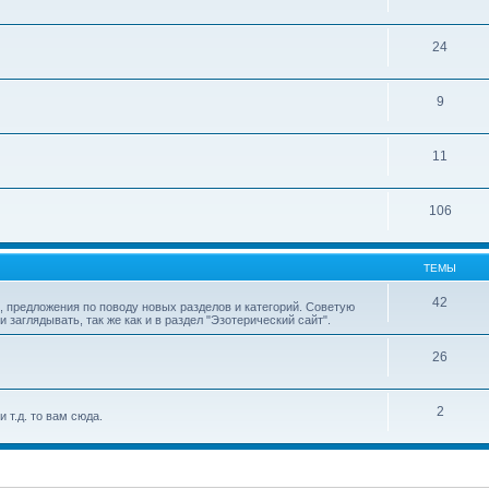
24
9
11
106
ТЕМЫ
42
 предложения по поводу новых разделов и категорий. Советую
аглядывать, так же как и в раздел "Эзотерический сайт".
26
2
 т.д. то вам сюда.