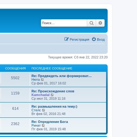
Поиск
Расширенный по
Регистрация
Вход
Текущее время: Сб янв 22, 2022 23:20
СООБЩЕНИЯ
ПОСЛЕДНЕЕ СООБЩЕНИЕ
Re: Предвидеть или формироват…
5502
П
Нюта
е
Ср фев 01, 2017 16:02
р
е
Re: Происхождение слов
1159
й
П
Kamchadal
т
е
Ср июл 31, 2019 11:16
и
р
к
е
Re: размышления на тему:)
614
п
й
П
Стелс
о
т
е
Вт фев 02, 2016 21:48
с
и
р
л
к
е
Re: Опредление Бога
е
2362
п
й
П
Ринат
д
о
т
е
Пт фев 01, 2019 15:48
н
с
и
р
е
л
к
е