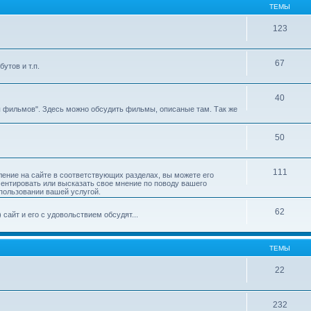
ТЕМЫ
123
67
утов и т.п.
40
ы фильмов". Здесь можно обсудить фильмы, описаные там. Так же
50
111
ление на сайте в соответствующих разделах, вы можете его
ментировать или высказать свое мнение по поводу вашего
пользовании вашей услугой.
62
сайт и его с удовольствием обсудят...
ТЕМЫ
22
232