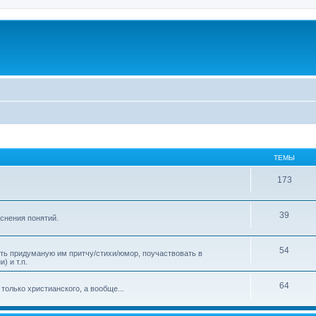
ТЕМЫ
173
39
яснения понятий.
54
ать придуманую им притчу/стихи/юмор, поучаствовать в
) и т.п.
64
только христианского, а вообще...