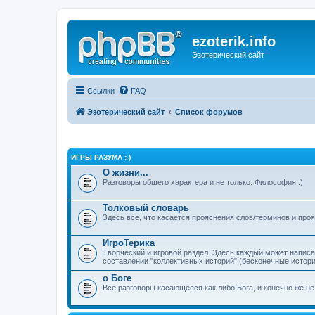
ezoterik.info
Эзотерический сайт
Ссылки
FAQ
Эзотерический сайт
Список форумов
ИГРЫ РАЗУМА :-)
О жизни...
Разговоры общего характера и не только. Философия :)
Толковый словарь
Здесь все, что касается прояснения слов/терминов и про
ИгроТерика
Творческий и игровой раздел. Здесь каждый может напис
составлении "коллективных историй" (бесконечные истории
о Боге
Все разговоры касающееся как либо Бога, и конечно же не 