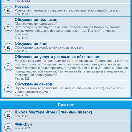
Темы:
123
Розыск
Розыск книг, авторов, сотрудничества, эзотерических атрибутов и т.п.
Темы:
67
Обсуждения фильмов
(Эзотерических фильмов :-)
Этот раздел существует на основе раздела сайта "Обзоры фильмов".
Здесь можно обсудить фильмы, описаные там. Так же и те, что не
описаны.
Темы:
40
Обсуждения книг
Обсуждения разнообразных книг, авторов и т.п.
Темы:
50
Обсуждения услуг и рекламные объявления
Если вы по каким-то причинам не хотите помещать объявление на сайте в
соответствующих разделах, вы можете его поместить здесь, но тогда
любой человек в праве прокомментировать или высказать свое мнение по
поводу вашего объявления. Так же могут быть высказаны впечатления о
пользовании вашей услугой.
Темы:
111
Обсуждение сайтов
Здесь вы можете разместить ссылку на свой (или не свой) сайт и его с
удовольствием обсудят...
Темы:
62
Практики
Школа Мастера Игры (Огненный цветок)
Темы:
22
Фен-Шуй
Темы:
232