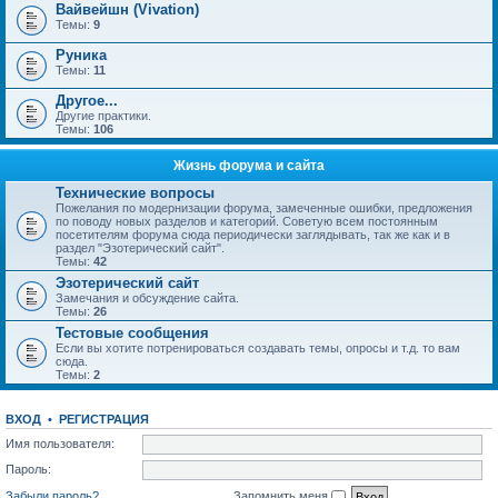
Вайвейшн (Vivation)
Темы:
9
Руника
Темы:
11
Другое...
Другие практики.
Темы:
106
Жизнь форума и сайта
Технические вопросы
Пожелания по модернизации форума, замеченные ошибки, предложения
по поводу новых разделов и категорий. Советую всем постоянным
посетителям форума сюда периодически заглядывать, так же как и в
раздел "Эзотерический сайт".
Темы:
42
Эзотерический сайт
Замечания и обсуждение сайта.
Темы:
26
Тестовые сообщения
Если вы хотите потренироваться создавать темы, опросы и т.д. то вам
сюда.
Темы:
2
ВХОД
•
РЕГИСТРАЦИЯ
Имя пользователя:
Пароль:
Забыли пароль?
Запомнить меня