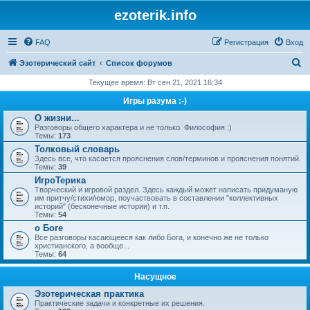
ezoterik.info
FAQ
Регистрация
Вход
П
Эзотерический сайт
Список форумов
о
Текущее время: Вт сен 21, 2021 16:34
и
Игры разума :-)
с
О жизни...
Разговоры общего характера и не только. Философия :)
к
Темы:
173
Толковый словарь
Здесь все, что касается прояснения слов/терминов и прояснения понятий.
Темы:
39
ИгроТерика
Творческий и игровой раздел. Здесь каждый может написать придуманую
им притчу/стихи/юмор, поучаствовать в составлении "коллективных
историй" (бесконечные истории) и т.п.
Темы:
54
о Боге
Все разговоры касающееся как либо Бога, и конечно же не только
христианского, а вообще...
Темы:
64
Насущное
Эзотерическая практика
Практические задачи и конкретные их решения.