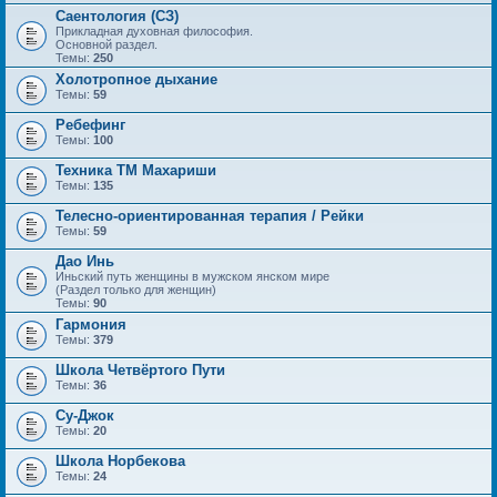
Саентология (СЗ)
Прикладная духовная философия.
Основной раздел.
Темы:
250
Холотропное дыхание
Темы:
59
Ребефинг
Темы:
100
Техника ТМ Махариши
Темы:
135
Телесно-ориентированная терапия / Рейки
Темы:
59
Дао Инь
Иньский путь женщины в мужском янском мире
(Раздел только для женщин)
Темы:
90
Гармония
Темы:
379
Школа Четвёртого Пути
Темы:
36
Су-Джок
Темы:
20
Школа Норбекова
Темы:
24