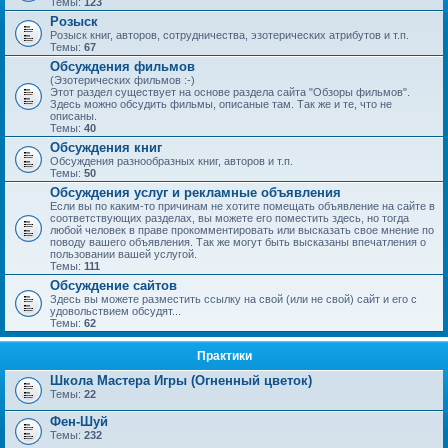
Темы:
123
Розыск
Розыск книг, авторов, сотрудничества, эзотерических атрибутов и т.п.
Темы:
67
Обсуждения фильмов
(Эзотерических фильмов :-)
Этот раздел существует на основе раздела сайта "Обзоры фильмов".
Здесь можно обсудить фильмы, описаные там. Так же и те, что не
описаны.
Темы:
40
Обсуждения книг
Обсуждения разнообразных книг, авторов и т.п.
Темы:
50
Обсуждения услуг и рекламные объявления
Если вы по каким-то причинам не хотите помещать объявление на сайте в
соответствующих разделах, вы можете его поместить здесь, но тогда
любой человек в праве прокомментировать или высказать свое мнение по
поводу вашего объявления. Так же могут быть высказаны впечатления о
пользовании вашей услугой.
Темы:
111
Обсуждение сайтов
Здесь вы можете разместить ссылку на свой (или не свой) сайт и его с
удовольствием обсудят...
Темы:
62
Практики
Школа Мастера Игры (Огненный цветок)
Темы:
22
Фен-Шуй
Темы:
232