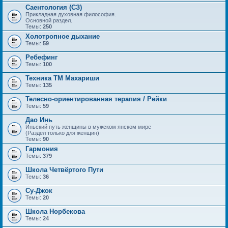
Саентология (СЗ)
Прикладная духовная философия.
Основной раздел.
Темы:
250
Холотропное дыхание
Темы:
59
Ребефинг
Темы:
100
Техника ТМ Махариши
Темы:
135
Телесно-ориентированная терапия / Рейки
Темы:
59
Дао Инь
Иньский путь женщины в мужском янском мире
(Раздел только для женщин)
Темы:
90
Гармония
Темы:
379
Школа Четвёртого Пути
Темы:
36
Су-Джок
Темы:
20
Школа Норбекова
Темы:
24