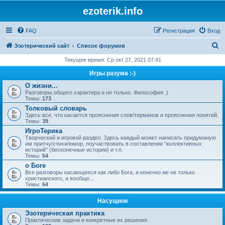
ezoterik.info
FAQ
Регистрация
Вход
П
Эзотерический сайт
Список форумов
о
Текущее время: Ср окт 27, 2021 07:41
и
Игры разума :-)
с
О жизни...
Разговоры общего характера и не только. Философия :)
к
Темы:
173
Толковый словарь
Здесь все, что касается прояснения слов/терминов и прояснения понятий.
Темы:
39
ИгроТерика
Творческий и игровой раздел. Здесь каждый может написать придуманую
им притчу/стихи/юмор, поучаствовать в составлении "коллективных
историй" (бесконечные истории) и т.п.
Темы:
54
о Боге
Все разговоры касающееся как либо Бога, и конечно же не только
христианского, а вообще...
Темы:
64
Насущное
Эзотерическая практика
Практические задачи и конкретные их решения.