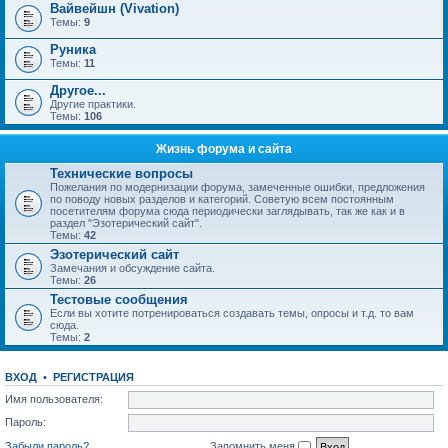
Вайвейшн (Vivation)
Темы:
9
Руника
Темы:
11
Другое...
Другие практики.
Темы:
106
Жизнь форума и сайта
Технические вопросы
Пожелания по модернизации форума, замеченные ошибки, предложения
по поводу новых разделов и категорий. Советую всем постоянным
посетителям форума сюда периодически заглядывать, так же как и в
раздел "Эзотерический сайт".
Темы:
42
Эзотерический сайт
Замечания и обсуждение сайта.
Темы:
26
Тестовые сообщения
Если вы хотите потренироваться создавать темы, опросы и т.д. то вам
сюда.
Темы:
2
ВХОД
•
РЕГИСТРАЦИЯ
Имя пользователя:
Пароль:
Забыли пароль?
Запомнить меня