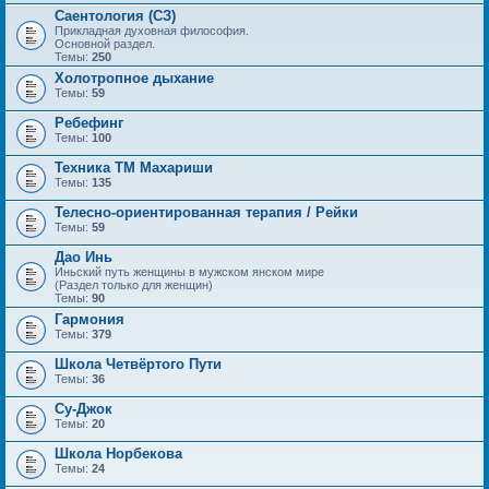
Саентология (СЗ)
Прикладная духовная философия.
Основной раздел.
Темы:
250
Холотропное дыхание
Темы:
59
Ребефинг
Темы:
100
Техника ТМ Махариши
Темы:
135
Телесно-ориентированная терапия / Рейки
Темы:
59
Дао Инь
Иньский путь женщины в мужском янском мире
(Раздел только для женщин)
Темы:
90
Гармония
Темы:
379
Школа Четвёртого Пути
Темы:
36
Су-Джок
Темы:
20
Школа Норбекова
Темы:
24