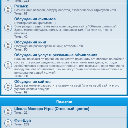
Темы:
123
Розыск
Розыск книг, авторов, сотрудничества, эзотерических атрибутов и т.п.
Темы:
67
Обсуждения фильмов
(Эзотерических фильмов :-)
Этот раздел существует на основе раздела сайта "Обзоры фильмов".
Здесь можно обсудить фильмы, описаные там. Так же и те, что не
описаны.
Темы:
40
Обсуждения книг
Обсуждения разнообразных книг, авторов и т.п.
Темы:
50
Обсуждения услуг и рекламные объявления
Если вы по каким-то причинам не хотите помещать объявление на сайте в
соответствующих разделах, вы можете его поместить здесь, но тогда
любой человек в праве прокомментировать или высказать свое мнение по
поводу вашего объявления. Так же могут быть высказаны впечатления о
пользовании вашей услугой.
Темы:
111
Обсуждение сайтов
Здесь вы можете разместить ссылку на свой (или не свой) сайт и его с
удовольствием обсудят...
Темы:
62
Практики
Школа Мастера Игры (Огненный цветок)
Темы:
22
Фен-Шуй
Темы:
232