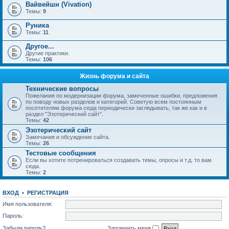
Вайвейшн (Vivation)
Темы:
9
Руника
Темы:
11
Другое...
Другие практики.
Темы:
106
Жизнь форума и сайта
Технические вопросы
Пожелания по модернизации форума, замеченные ошибки, предложения
по поводу новых разделов и категорий. Советую всем постоянным
посетителям форума сюда периодически заглядывать, так же как и в
раздел "Эзотерический сайт".
Темы:
42
Эзотерический сайт
Замечания и обсуждение сайта.
Темы:
26
Тестовые сообщения
Если вы хотите потренироваться создавать темы, опросы и т.д. то вам
сюда.
Темы:
2
ВХОД
•
РЕГИСТРАЦИЯ
Имя пользователя:
Пароль:
Забыли пароль?
Запомнить меня