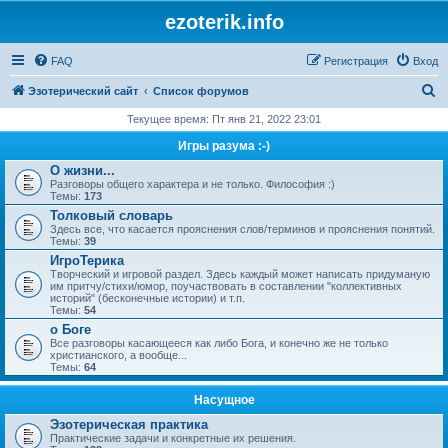
ezoterik.info
FAQ
Регистрация
Вход
П
Эзотерический сайт
Список форумов
о
Текущее время: Пт янв 21, 2022 23:01
и
Игры разума :-)
с
О жизни...
Разговоры общего характера и не только. Философия :)
к
Темы:
173
Толковый словарь
Здесь все, что касается прояснения слов/терминов и прояснения понятий.
Темы:
39
ИгроТерика
Творческий и игровой раздел. Здесь каждый может написать придуманую
им притчу/стихи/юмор, поучаствовать в составлении "коллективных
историй" (бесконечные истории) и т.п.
Темы:
54
о Боге
Все разговоры касающееся как либо Бога, и конечно же не только
христианского, а вообще...
Темы:
64
Насущное
Эзотерическая практика
Практические задачи и конкретные их решения.