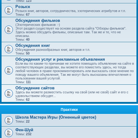
Темы:
123
Розыск
Розыск книг, авторов, сотрудничества, эзотерических атрибутов и т.п.
Темы:
67
Обсуждения фильмов
(Эзотерических фильмов :-)
Этот раздел существует на основе раздела сайта "Обзоры фильмов".
Здесь можно обсудить фильмы, описаные там. Так же и те, что не
описаны.
Темы:
40
Обсуждения книг
Обсуждения разнообразных книг, авторов и т.п.
Темы:
50
Обсуждения услуг и рекламные объявления
Если вы по каким-то причинам не хотите помещать объявление на сайте в
соответствующих разделах, вы можете его поместить здесь, но тогда
любой человек в праве прокомментировать или высказать свое мнение по
поводу вашего объявления. Так же могут быть высказаны впечатления о
пользовании вашей услугой.
Темы:
111
Обсуждение сайтов
Здесь вы можете разместить ссылку на свой (или не свой) сайт и его с
удовольствием обсудят...
Темы:
62
Практики
Школа Мастера Игры (Огненный цветок)
Темы:
22
Фен-Шуй
Темы:
232