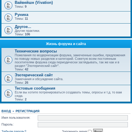
Вайвейшн (Vivation)
Темы:
9
Руника
Темы:
11
Другое...
Другие практики.
Темы:
106
Жизнь форума и сайта
Технические вопросы
Пожелания по модернизации форума, замеченные ошибки, предложения
по поводу новых разделов и категорий. Советую всем постоянным
посетителям форума сюда периодически заглядывать, так же как и в
раздел "Эзотерический сайт".
Темы:
42
Эзотерический сайт
Замечания и обсуждение сайта.
Темы:
26
Тестовые сообщения
Если вы хотите потренироваться создавать темы, опросы и т.д. то вам
сюда.
Темы:
2
ВХОД
•
РЕГИСТРАЦИЯ
Имя пользователя:
Пароль:
Забыли пароль?
Запомнить меня