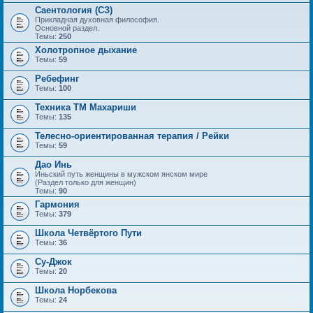
Саентология (СЗ)
Прикладная духовная философия.
Основной раздел.
Темы:
250
Холотропное дыхание
Темы:
59
Ребефинг
Темы:
100
Техника ТМ Махариши
Темы:
135
Телесно-ориентированная терапия / Рейки
Темы:
59
Дао Инь
Иньский путь женщины в мужском янском мире
(Раздел только для женщин)
Темы:
90
Гармония
Темы:
379
Школа Четвёртого Пути
Темы:
36
Су-Джок
Темы:
20
Школа Норбекова
Темы:
24