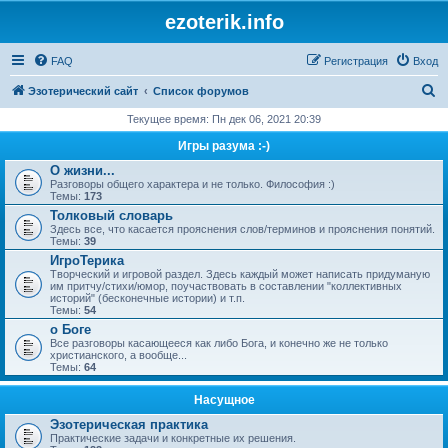
ezoterik.info
FAQ
Регистрация
Вход
П
Эзотерический сайт
Список форумов
о
Текущее время: Пн дек 06, 2021 20:39
и
Игры разума :-)
с
О жизни...
Разговоры общего характера и не только. Философия :)
к
Темы:
173
Толковый словарь
Здесь все, что касается прояснения слов/терминов и прояснения понятий.
Темы:
39
ИгроТерика
Творческий и игровой раздел. Здесь каждый может написать придуманую
им притчу/стихи/юмор, поучаствовать в составлении "коллективных
историй" (бесконечные истории) и т.п.
Темы:
54
о Боге
Все разговоры касающееся как либо Бога, и конечно же не только
христианского, а вообще...
Темы:
64
Насущное
Эзотерическая практика
Практические задачи и конкретные их решения.