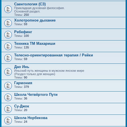
Саентология (СЗ)
Прикладная духовная философия.
Основной раздел.
Темы:
250
Холотропное дыхание
Темы:
59
Ребефинг
Темы:
100
Техника ТМ Махариши
Темы:
135
Телесно-ориентированная терапия / Рейки
Темы:
59
Дао Инь
Иньский путь женщины в мужском янском мире
(Раздел только для женщин)
Темы:
90
Гармония
Темы:
379
Школа Четвёртого Пути
Темы:
36
Су-Джок
Темы:
20
Школа Норбекова
Темы:
24