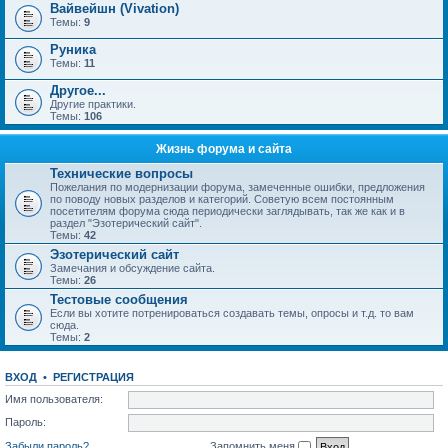
Вайвейшн (Vivation)
Темы:
9
Руника
Темы:
11
Другое...
Другие практики.
Темы:
106
Жизнь форума и сайта
Технические вопросы
Пожелания по модернизации форума, замеченные ошибки, предложения
по поводу новых разделов и категорий. Советую всем постоянным
посетителям форума сюда периодически заглядывать, так же как и в
раздел "Эзотерический сайт".
Темы:
42
Эзотерический сайт
Замечания и обсуждение сайта.
Темы:
26
Тестовые сообщения
Если вы хотите потренироваться создавать темы, опросы и т.д. то вам
сюда.
Темы:
2
ВХОД
•
РЕГИСТРАЦИЯ
Имя пользователя:
Пароль:
Забыли пароль?
Запомнить меня