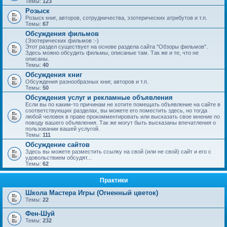
Темы:
123
Розыск
Розыск книг, авторов, сотрудничества, эзотерических атрибутов и т.п.
Темы:
67
Обсуждения фильмов
(Эзотерических фильмов :-)
Этот раздел существует на основе раздела сайта "Обзоры фильмов".
Здесь можно обсудить фильмы, описаные там. Так же и те, что не
описаны.
Темы:
40
Обсуждения книг
Обсуждения разнообразных книг, авторов и т.п.
Темы:
50
Обсуждения услуг и рекламные объявления
Если вы по каким-то причинам не хотите помещать объявление на сайте в
соответствующих разделах, вы можете его поместить здесь, но тогда
любой человек в праве прокомментировать или высказать свое мнение по
поводу вашего объявления. Так же могут быть высказаны впечатления о
пользовании вашей услугой.
Темы:
111
Обсуждение сайтов
Здесь вы можете разместить ссылку на свой (или не свой) сайт и его с
удовольствием обсудят...
Темы:
62
Практики
Школа Мастера Игры (Огненный цветок)
Темы:
22
Фен-Шуй
Темы:
232