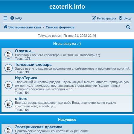
ezoterik.info
FAQ
Регистрация
Вход
П
Эзотерический сайт
Список форумов
о
Текущее время: Пт янв 21, 2022 22:46
и
Игры разума :-)
с
О жизни...
Разговоры общего характера и не только. Философия :)
к
Темы:
173
Толковый словарь
Здесь все, что касается прояснения слов/терминов и прояснения понятий.
Темы:
39
ИгроТерика
Творческий и игровой раздел. Здесь каждый может написать придуманую
им притчу/стихи/юмор, поучаствовать в составлении "коллективных
историй" (бесконечные истории) и т.п.
Темы:
54
о Боге
Все разговоры касающееся как либо Бога, и конечно же не только
христианского, а вообще...
Темы:
64
Насущное
Эзотерическая практика
Практические задачи и конкретные их решения.