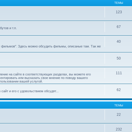
ТЕМЫ
123
67
утов и т.п.
40
ы фильмов". Здесь можно обсудить фильмы, описаные там. Так же
50
111
ление на сайте в соответствующих разделах, вы можете его
ментировать или высказать свое мнение по поводу вашего
пользовании вашей услугой.
62
сайт и его с удовольствием обсудят...
ТЕМЫ
22
232