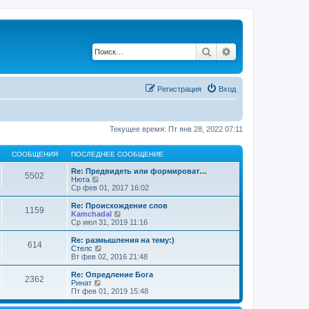
Поиск
Расширенный по
Регистрация
Вход
Текущее время: Пт янв 28, 2022 07:11
СООБЩЕНИЯ
ПОСЛЕДНЕЕ СООБЩЕНИЕ
Re: Предвидеть или формироват…
5502
П
Нюта
е
Ср фев 01, 2017 16:02
р
е
Re: Происхождение слов
1159
й
П
Kamchadal
т
е
Ср июл 31, 2019 11:16
и
р
к
е
Re: размышления на тему:)
614
п
й
П
Стелс
о
т
е
Вт фев 02, 2016 21:48
с
и
р
л
к
е
Re: Опредление Бога
е
2362
п
й
П
Ринат
д
о
т
е
Пт фев 01, 2019 15:48
н
с
и
р
е
л
к
е