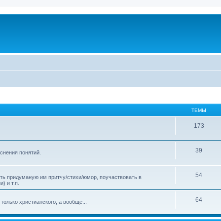
ТЕМЫ
173
39
яснения понятий.
54
ать придуманую им притчу/стихи/юмор, поучаствовать в
) и т.п.
64
только христианского, а вообще...