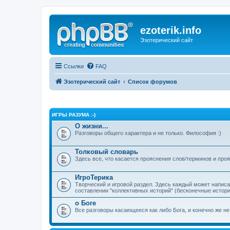
ezoterik.info
Эзотерический сайт
Ссылки
FAQ
Эзотерический сайт
Список форумов
ИГРЫ РАЗУМА :-)
О жизни...
Разговоры общего характера и не только. Философия :)
Толковый словарь
Здесь все, что касается прояснения слов/терминов и про
ИгроТерика
Творческий и игровой раздел. Здесь каждый может напис
составлении "коллективных историй" (бесконечные истории
о Боге
Все разговоры касающееся как либо Бога, и конечно же не 