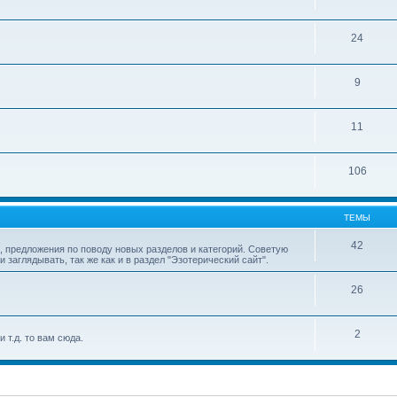
24
9
11
106
ТЕМЫ
42
 предложения по поводу новых разделов и категорий. Советую
аглядывать, так же как и в раздел "Эзотерический сайт".
26
2
 т.д. то вам сюда.