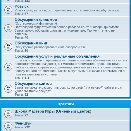
Темы:
123
Розыск
Розыск книг, авторов, сотрудничества, эзотерических атрибутов и т.п.
Темы:
67
Обсуждения фильмов
(Эзотерических фильмов :-)
Этот раздел существует на основе раздела сайта "Обзоры фильмов".
Здесь можно обсудить фильмы, описаные там. Так же и те, что не
описаны.
Темы:
40
Обсуждения книг
Обсуждения разнообразных книг, авторов и т.п.
Темы:
50
Обсуждения услуг и рекламные объявления
Если вы по каким-то причинам не хотите помещать объявление на сайте в
соответствующих разделах, вы можете его поместить здесь, но тогда
любой человек в праве прокомментировать или высказать свое мнение по
поводу вашего объявления. Так же могут быть высказаны впечатления о
пользовании вашей услугой.
Темы:
111
Обсуждение сайтов
Здесь вы можете разместить ссылку на свой (или не свой) сайт и его с
удовольствием обсудят...
Темы:
62
Практики
Школа Мастера Игры (Огненный цветок)
Темы:
22
Фен-Шуй
Темы:
232