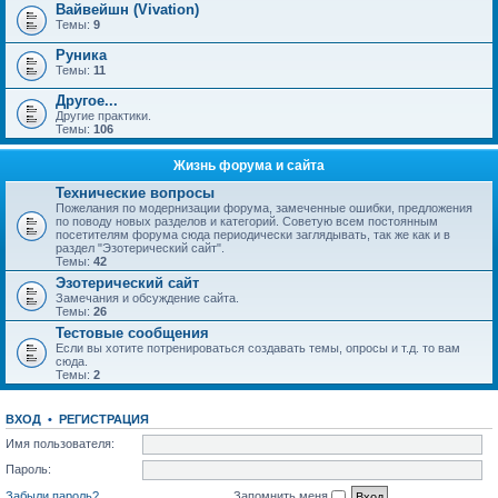
Вайвейшн (Vivation)
Темы:
9
Руника
Темы:
11
Другое...
Другие практики.
Темы:
106
Жизнь форума и сайта
Технические вопросы
Пожелания по модернизации форума, замеченные ошибки, предложения
по поводу новых разделов и категорий. Советую всем постоянным
посетителям форума сюда периодически заглядывать, так же как и в
раздел "Эзотерический сайт".
Темы:
42
Эзотерический сайт
Замечания и обсуждение сайта.
Темы:
26
Тестовые сообщения
Если вы хотите потренироваться создавать темы, опросы и т.д. то вам
сюда.
Темы:
2
ВХОД
•
РЕГИСТРАЦИЯ
Имя пользователя:
Пароль:
Забыли пароль?
Запомнить меня