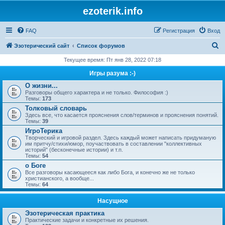
ezoterik.info
FAQ
Регистрация
Вход
П
Эзотерический сайт
Список форумов
о
Текущее время: Пт янв 28, 2022 07:18
и
Игры разума :-)
с
О жизни...
Разговоры общего характера и не только. Философия :)
к
Темы:
173
Толковый словарь
Здесь все, что касается прояснения слов/терминов и прояснения понятий.
Темы:
39
ИгроТерика
Творческий и игровой раздел. Здесь каждый может написать придуманую
им притчу/стихи/юмор, поучаствовать в составлении "коллективных
историй" (бесконечные истории) и т.п.
Темы:
54
о Боге
Все разговоры касающееся как либо Бога, и конечно же не только
христианского, а вообще...
Темы:
64
Насущное
Эзотерическая практика
Практические задачи и конкретные их решения.