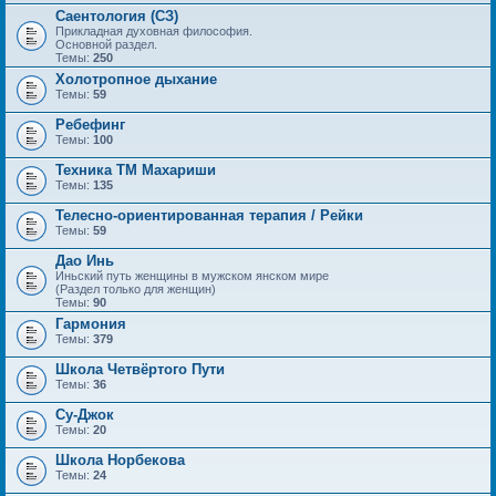
Саентология (СЗ)
Прикладная духовная философия.
Основной раздел.
Темы:
250
Холотропное дыхание
Темы:
59
Ребефинг
Темы:
100
Техника ТМ Махариши
Темы:
135
Телесно-ориентированная терапия / Рейки
Темы:
59
Дао Инь
Иньский путь женщины в мужском янском мире
(Раздел только для женщин)
Темы:
90
Гармония
Темы:
379
Школа Четвёртого Пути
Темы:
36
Су-Джок
Темы:
20
Школа Норбекова
Темы:
24