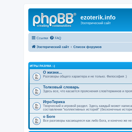
ezoterik.info
Эзотерический сайт
Ссылки
FAQ
Эзотерический сайт
Список форумов
ИГРЫ РАЗУМА :-)
О жизни...
Разговоры общего характера и не только. Философия :)
Толковый словарь
Здесь все, что касается прояснения слов/терминов и про
ИгроТерика
Творческий и игровой раздел. Здесь каждый может напис
составлении "коллективных историй" (бесконечные истории
о Боге
Все разговоры касающееся как либо Бога, и конечно же не 