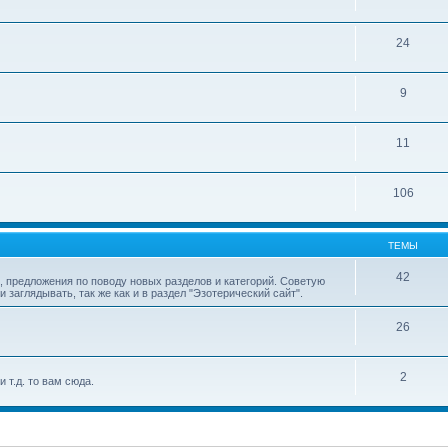
24
9
11
106
ТЕМЫ
42
 предложения по поводу новых разделов и категорий. Советую
аглядывать, так же как и в раздел "Эзотерический сайт".
26
2
 т.д. то вам сюда.