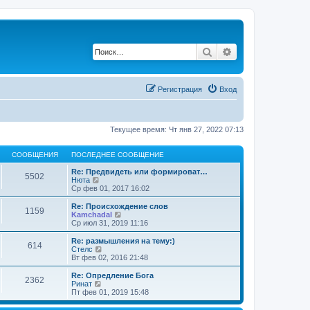
Поиск
Расширенный по
Регистрация
Вход
Текущее время: Чт янв 27, 2022 07:13
СООБЩЕНИЯ
ПОСЛЕДНЕЕ СООБЩЕНИЕ
Re: Предвидеть или формироват…
5502
П
Нюта
е
Ср фев 01, 2017 16:02
р
е
Re: Происхождение слов
1159
й
П
Kamchadal
т
е
Ср июл 31, 2019 11:16
и
р
к
е
Re: размышления на тему:)
614
п
й
П
Стелс
о
т
е
Вт фев 02, 2016 21:48
с
и
р
л
к
е
Re: Опредление Бога
е
2362
п
й
П
Ринат
д
о
т
е
Пт фев 01, 2019 15:48
н
с
и
р
е
л
к
е