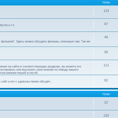
ТЕМЫ
123
67
утов и т.п.
40
ы фильмов". Здесь можно обсудить фильмы, описаные там. Так же
50
111
ление на сайте в соответствующих разделах, вы можете его
ментировать или высказать свое мнение по поводу вашего
пользовании вашей услугой.
62
сайт и его с удовольствием обсудят...
ТЕМЫ
22
232