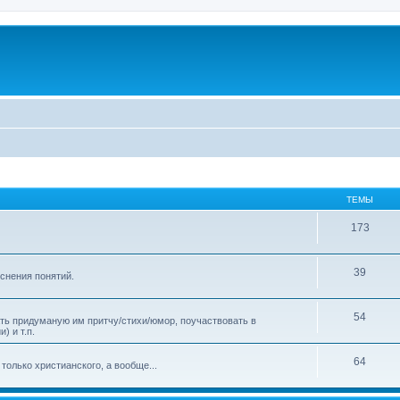
ТЕМЫ
173
39
яснения понятий.
54
ать придуманую им притчу/стихи/юмор, поучаствовать в
) и т.п.
64
только христианского, а вообще...