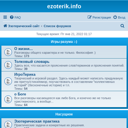
ezoterik.info
FAQ
Регистрация
Вход
П
Эзотерический сайт
Список форумов
о
Текущее время: Пт янв 21, 2022 01:17
и
Игры разума :-)
с
О жизни...
Разговоры общего характера и не только. Философия :)
к
Темы:
173
Толковый словарь
Здесь все, что касается прояснения слов/терминов и прояснения понятий.
Темы:
39
ИгроТерика
Творческий и игровой раздел. Здесь каждый может написать придуманую
им притчу/стихи/юмор, поучаствовать в составлении "коллективных
историй" (бесконечные истории) и т.п.
Темы:
54
о Боге
Все разговоры касающееся как либо Бога, и конечно же не только
христианского, а вообще...
Темы:
64
Насущное
Эзотерическая практика
Практические задачи и конкретные их решения.