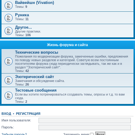
Вайвейшн (Vivation)
Темы:
9
Руника
Темы:
11
Другое...
Другие практики.
Темы:
106
Жизнь форума и сайта
Технические вопросы
Пожелания по модернизации форума, замеченные ошибки, предложения
по поводу новых разделов и категорий. Советую всем постоянным
посетителям форума сюда периодически заглядывать, так же как и в
раздел "Эзотерический сайт".
Темы:
42
Эзотерический сайт
Замечания и обсуждение сайта.
Темы:
26
Тестовые сообщения
Если вы хотите потренироваться создавать темы, опросы и т.д. то вам
сюда.
Темы:
2
ВХОД
•
РЕГИСТРАЦИЯ
Имя пользователя:
Пароль:
Забыли пароль?
Запомнить меня