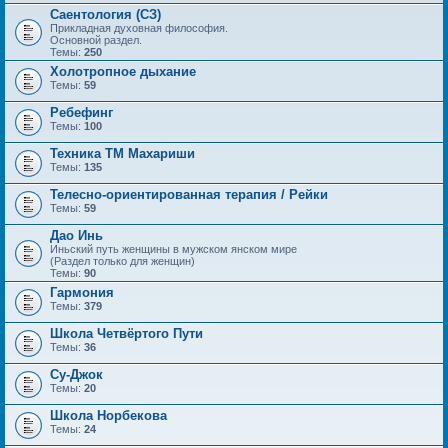
Саентология (СЗ)
Прикладная духовная философия.
Основной раздел.
Темы:
250
Холотропное дыхание
Темы:
59
Ребефинг
Темы:
100
Техника ТМ Махариши
Темы:
135
Телесно-ориентированная терапия / Рейки
Темы:
59
Дао Инь
Иньский путь женщины в мужском янском мире
(Раздел только для женщин)
Темы:
90
Гармония
Темы:
379
Школа Четвёртого Пути
Темы:
36
Су-Джок
Темы:
20
Школа Норбекова
Темы:
24