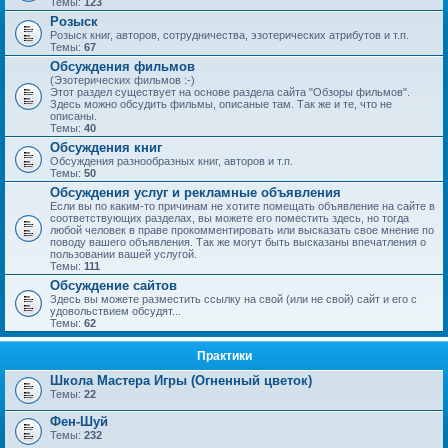
Темы:
123
Розыск
Розыск книг, авторов, сотрудничества, эзотерических атрибутов и т.п.
Темы:
67
Обсуждения фильмов
(Эзотерических фильмов :-)
Этот раздел существует на основе раздела сайта "Обзоры фильмов".
Здесь можно обсудить фильмы, описаные там. Так же и те, что не
описаны.
Темы:
40
Обсуждения книг
Обсуждения разнообразных книг, авторов и т.п.
Темы:
50
Обсуждения услуг и рекламные объявления
Если вы по каким-то причинам не хотите помещать объявление на сайте в
соответствующих разделах, вы можете его поместить здесь, но тогда
любой человек в праве прокомментировать или высказать свое мнение по
поводу вашего объявления. Так же могут быть высказаны впечатления о
пользовании вашей услугой.
Темы:
111
Обсуждение сайтов
Здесь вы можете разместить ссылку на свой (или не свой) сайт и его с
удовольствием обсудят...
Темы:
62
Практики
Школа Мастера Игры (Огненный цветок)
Темы:
22
Фен-Шуй
Темы:
232