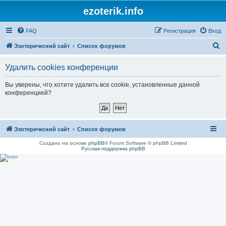
ezoterik.info
FAQ
Регистрация
Вход
П
Эзотерический сайт
Список форумов
о
Удалить cookies конференции
и
с
Вы уверены, что хотите удалить все cookie, установленные данной
конференцией?
к
Эзотерический сайт
Список форумов
Создано на основе
phpBB
® Forum Software © phpBB Limited
Русская поддержка phpBB