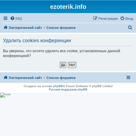
ezoterik.info
FAQ
Регистрация
Вход
П
Эзотерический сайт
Список форумов
о
Удалить cookies конференции
и
с
Вы уверены, что хотите удалить все cookie, установленные данной
конференцией?
к
Эзотерический сайт
Список форумов
Создано на основе
phpBB
® Forum Software © phpBB Limited
Русская поддержка phpBB