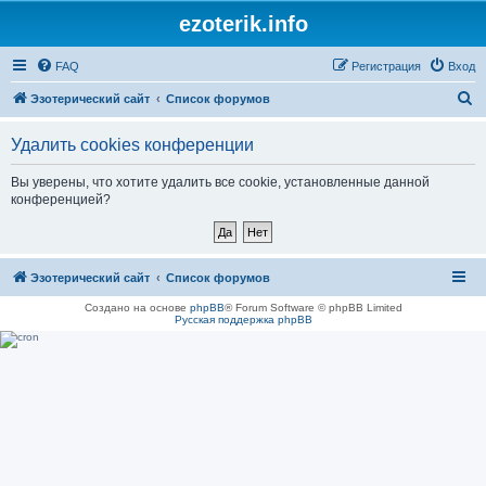
ezoterik.info
FAQ
Регистрация
Вход
П
Эзотерический сайт
Список форумов
о
Удалить cookies конференции
и
с
Вы уверены, что хотите удалить все cookie, установленные данной
конференцией?
к
Эзотерический сайт
Список форумов
Создано на основе
phpBB
® Forum Software © phpBB Limited
Русская поддержка phpBB