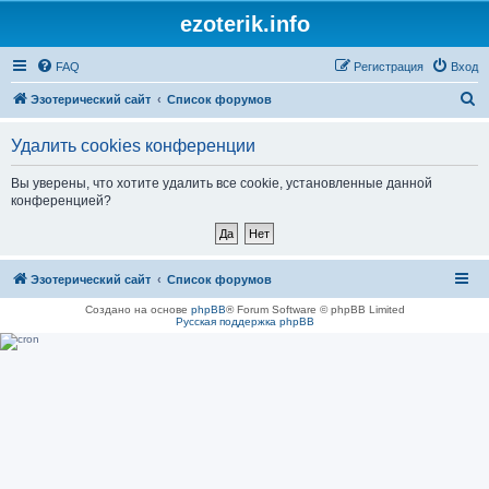
ezoterik.info
FAQ
Регистрация
Вход
П
Эзотерический сайт
Список форумов
о
Удалить cookies конференции
и
с
Вы уверены, что хотите удалить все cookie, установленные данной
конференцией?
к
Эзотерический сайт
Список форумов
Создано на основе
phpBB
® Forum Software © phpBB Limited
Русская поддержка phpBB