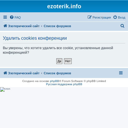
ezoterik.info
FAQ
Регистрация
Вход
П
Эзотерический сайт
Список форумов
о
Удалить cookies конференции
и
с
Вы уверены, что хотите удалить все cookie, установленные данной
конференцией?
к
Эзотерический сайт
Список форумов
Создано на основе
phpBB
® Forum Software © phpBB Limited
Русская поддержка phpBB