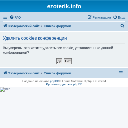
ezoterik.info
FAQ
Регистрация
Вход
П
Эзотерический сайт
Список форумов
о
Удалить cookies конференции
и
с
Вы уверены, что хотите удалить все cookie, установленные данной
конференцией?
к
Эзотерический сайт
Список форумов
Создано на основе
phpBB
® Forum Software © phpBB Limited
Русская поддержка phpBB