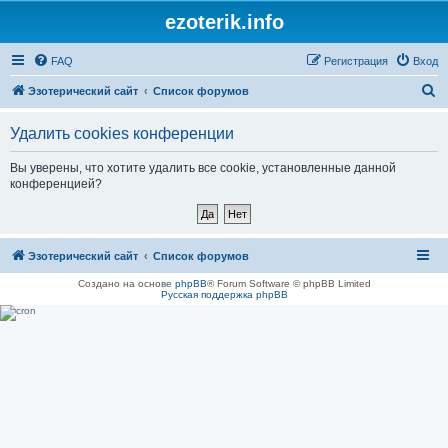
ezoterik.info
FAQ
Регистрация
Вход
П
Эзотерический сайт
Список форумов
о
Удалить cookies конференции
и
с
Вы уверены, что хотите удалить все cookie, установленные данной
конференцией?
к
Эзотерический сайт
Список форумов
Создано на основе
phpBB
® Forum Software © phpBB Limited
Русская поддержка phpBB