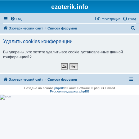
ezoterik.info
FAQ
Регистрация
Вход
П
Эзотерический сайт
Список форумов
о
Удалить cookies конференции
и
с
Вы уверены, что хотите удалить все cookie, установленные данной
конференцией?
к
Эзотерический сайт
Список форумов
Создано на основе
phpBB
® Forum Software © phpBB Limited
Русская поддержка phpBB