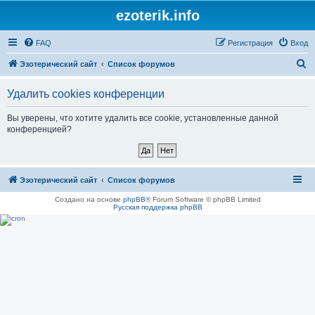
ezoterik.info
FAQ
Регистрация
Вход
П
Эзотерический сайт
Список форумов
о
Удалить cookies конференции
и
с
Вы уверены, что хотите удалить все cookie, установленные данной
конференцией?
к
Эзотерический сайт
Список форумов
Создано на основе
phpBB
® Forum Software © phpBB Limited
Русская поддержка phpBB