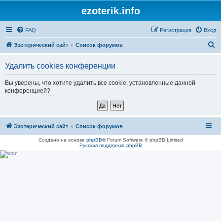
ezoterik.info
FAQ
Регистрация
Вход
П
Эзотерический сайт
Список форумов
о
Удалить cookies конференции
и
с
Вы уверены, что хотите удалить все cookie, установленные данной
конференцией?
к
Эзотерический сайт
Список форумов
Создано на основе
phpBB
® Forum Software © phpBB Limited
Русская поддержка phpBB