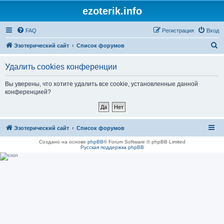
ezoterik.info
FAQ
Регистрация
Вход
П
Эзотерический сайт
Список форумов
о
Удалить cookies конференции
и
с
Вы уверены, что хотите удалить все cookie, установленные данной
конференцией?
к
Эзотерический сайт
Список форумов
Создано на основе
phpBB
® Forum Software © phpBB Limited
Русская поддержка phpBB