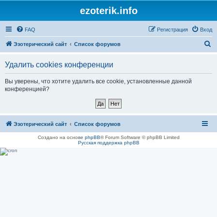
ezoterik.info
FAQ
Регистрация
Вход
П
Эзотерический сайт
Список форумов
о
Удалить cookies конференции
и
с
Вы уверены, что хотите удалить все cookie, установленные данной
конференцией?
к
Эзотерический сайт
Список форумов
Создано на основе
phpBB
® Forum Software © phpBB Limited
Русская поддержка phpBB