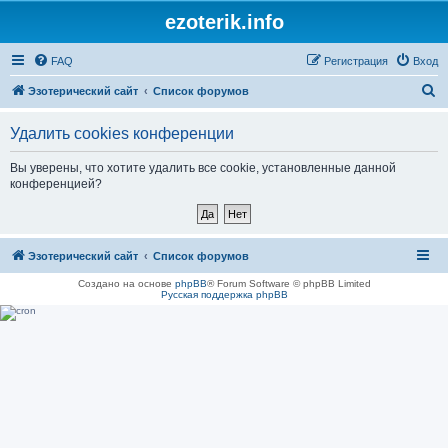
ezoterik.info
FAQ
Регистрация
Вход
П
Эзотерический сайт
Список форумов
о
Удалить cookies конференции
и
с
Вы уверены, что хотите удалить все cookie, установленные данной
конференцией?
к
Эзотерический сайт
Список форумов
Создано на основе
phpBB
® Forum Software © phpBB Limited
Русская поддержка phpBB