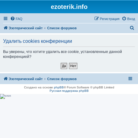
ezoterik.info
FAQ
Регистрация
Вход
П
Эзотерический сайт
Список форумов
о
Удалить cookies конференции
и
с
Вы уверены, что хотите удалить все cookie, установленные данной
конференцией?
к
Эзотерический сайт
Список форумов
Создано на основе
phpBB
® Forum Software © phpBB Limited
Русская поддержка phpBB