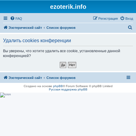
ezoterik.info
FAQ
Регистрация
Вход
П
Эзотерический сайт
Список форумов
о
Удалить cookies конференции
и
с
Вы уверены, что хотите удалить все cookie, установленные данной
конференцией?
к
Эзотерический сайт
Список форумов
Создано на основе
phpBB
® Forum Software © phpBB Limited
Русская поддержка phpBB