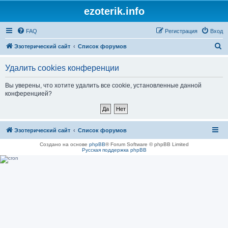
ezoterik.info
FAQ
Регистрация
Вход
П
Эзотерический сайт
Список форумов
о
Удалить cookies конференции
и
с
Вы уверены, что хотите удалить все cookie, установленные данной
конференцией?
к
Эзотерический сайт
Список форумов
Создано на основе
phpBB
® Forum Software © phpBB Limited
Русская поддержка phpBB