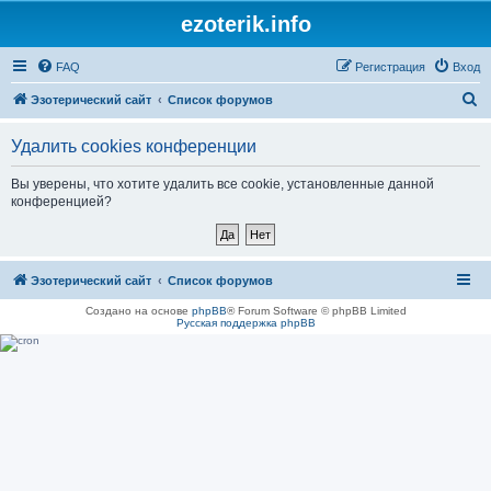
ezoterik.info
FAQ
Регистрация
Вход
П
Эзотерический сайт
Список форумов
о
Удалить cookies конференции
и
с
Вы уверены, что хотите удалить все cookie, установленные данной
конференцией?
к
Эзотерический сайт
Список форумов
Создано на основе
phpBB
® Forum Software © phpBB Limited
Русская поддержка phpBB