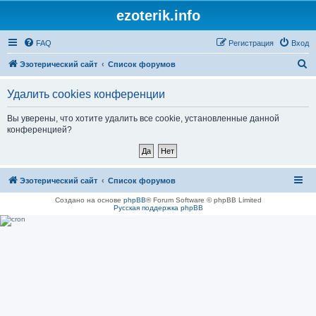
ezoterik.info
FAQ
Регистрация
Вход
П
Эзотерический сайт
Список форумов
о
Удалить cookies конференции
и
с
Вы уверены, что хотите удалить все cookie, установленные данной
конференцией?
к
Эзотерический сайт
Список форумов
Создано на основе
phpBB
® Forum Software © phpBB Limited
Русская поддержка phpBB