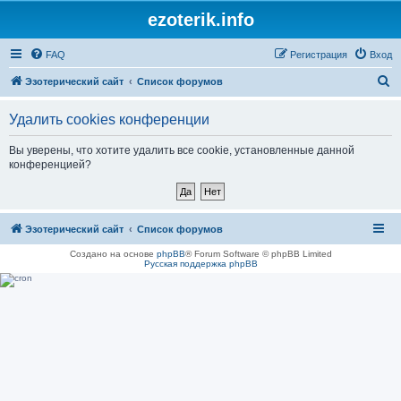
ezoterik.info
FAQ
Регистрация
Вход
П
Эзотерический сайт
Список форумов
о
Удалить cookies конференции
и
с
Вы уверены, что хотите удалить все cookie, установленные данной
конференцией?
к
Эзотерический сайт
Список форумов
Создано на основе
phpBB
® Forum Software © phpBB Limited
Русская поддержка phpBB