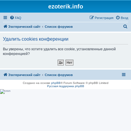
ezoterik.info
FAQ
Регистрация
Вход
П
Эзотерический сайт
Список форумов
о
Удалить cookies конференции
и
с
Вы уверены, что хотите удалить все cookie, установленные данной
конференцией?
к
Эзотерический сайт
Список форумов
Создано на основе
phpBB
® Forum Software © phpBB Limited
Русская поддержка phpBB