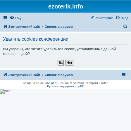
ezoterik.info
FAQ
Регистрация
Вход
П
Эзотерический сайт
Список форумов
о
Удалить cookies конференции
и
с
Вы уверены, что хотите удалить все cookie, установленные данной
конференцией?
к
Эзотерический сайт
Список форумов
Создано на основе
phpBB
® Forum Software © phpBB Limited
Русская поддержка phpBB