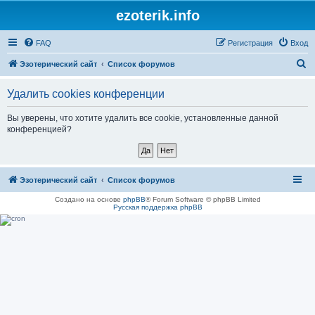
ezoterik.info
FAQ
Регистрация
Вход
П
Эзотерический сайт
Список форумов
о
Удалить cookies конференции
и
с
Вы уверены, что хотите удалить все cookie, установленные данной
конференцией?
к
Эзотерический сайт
Список форумов
Создано на основе
phpBB
® Forum Software © phpBB Limited
Русская поддержка phpBB