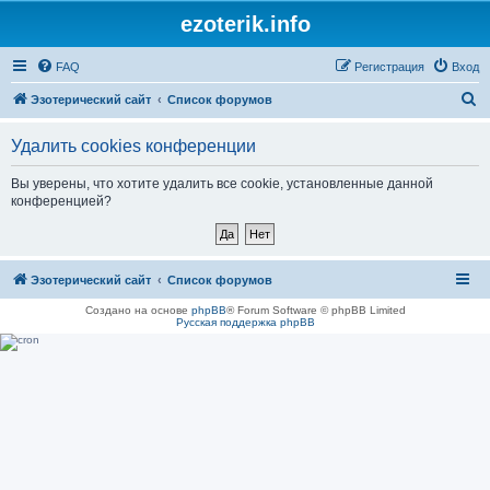
ezoterik.info
FAQ
Регистрация
Вход
П
Эзотерический сайт
Список форумов
о
Удалить cookies конференции
и
с
Вы уверены, что хотите удалить все cookie, установленные данной
конференцией?
к
Эзотерический сайт
Список форумов
Создано на основе
phpBB
® Forum Software © phpBB Limited
Русская поддержка phpBB