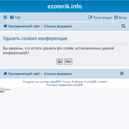
ezoterik.info
FAQ
Регистрация
Вход
П
Эзотерический сайт
Список форумов
о
Удалить cookies конференции
и
с
Вы уверены, что хотите удалить все cookie, установленные данной
конференцией?
к
Эзотерический сайт
Список форумов
Создано на основе
phpBB
® Forum Software © phpBB Limited
Русская поддержка phpBB