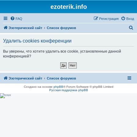
ezoterik.info
FAQ
Регистрация
Вход
П
Эзотерический сайт
Список форумов
о
Удалить cookies конференции
и
с
Вы уверены, что хотите удалить все cookie, установленные данной
конференцией?
к
Эзотерический сайт
Список форумов
Создано на основе
phpBB
® Forum Software © phpBB Limited
Русская поддержка phpBB