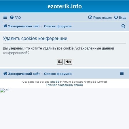
ezoterik.info
FAQ
Регистрация
Вход
П
Эзотерический сайт
Список форумов
о
Удалить cookies конференции
и
с
Вы уверены, что хотите удалить все cookie, установленные данной
конференцией?
к
Эзотерический сайт
Список форумов
Создано на основе
phpBB
® Forum Software © phpBB Limited
Русская поддержка phpBB