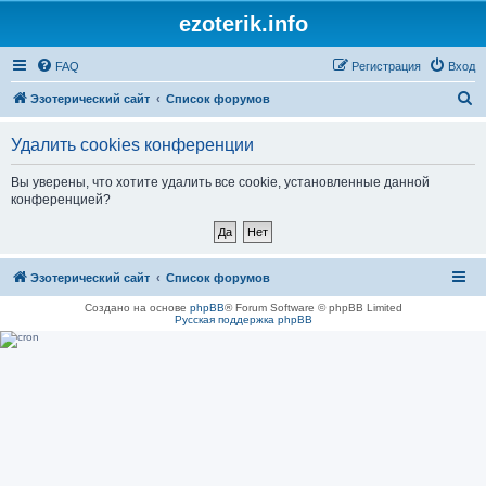
ezoterik.info
FAQ
Регистрация
Вход
П
Эзотерический сайт
Список форумов
о
Удалить cookies конференции
и
с
Вы уверены, что хотите удалить все cookie, установленные данной
конференцией?
к
Эзотерический сайт
Список форумов
Создано на основе
phpBB
® Forum Software © phpBB Limited
Русская поддержка phpBB