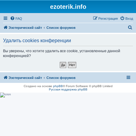
ezoterik.info
FAQ
Регистрация
Вход
П
Эзотерический сайт
Список форумов
о
Удалить cookies конференции
и
с
Вы уверены, что хотите удалить все cookie, установленные данной
конференцией?
к
Эзотерический сайт
Список форумов
Создано на основе
phpBB
® Forum Software © phpBB Limited
Русская поддержка phpBB