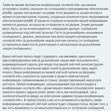
Также во время просмотра конференции «ezoterik.info» мы можем
установить cookies, внешние по отношению к программному обеспечению
phpBB, однако они выходят за рамки этого документа, целью которого
является рассмотрение страниц, созданных исключительно программным
обеспечением phpBB. Вторым источником получения вашей информации
являются данные, которые вы отправляете на форум. Этими данными
могут быть, но не исчерпываются, следующие данные: сообщения,
размещённые под учётной записью Гостя (в дальнейшем «анонимные
сообщения»), данные, указанные при регистрации в конференции
«ezoterik.info» (в дальнейшем «ваша учётная запись») и сообщения,
оставленные вами после регистрации и авторизации (в дальнейшем
«ваши сообщения»).
Ваша учётная запись будет содержать, как минимум, однозначно
идентифицируемое имя (в дальнейшем «ваше имя пользователя»),
индивидуальный пароль для входа под вашей учётной записью (далее
«ваш пароль») и реальный адрес email (в дальнейшем «ваш адрес
email»). Ваша информация из вашей учётной записи на форумах
«ezoterik.info» охраняется законами о защите компьютерной
информации, применяемыми в стране, предоставляющей нам услуги
хостинга. Любая информация, запрашиваемая при регистрации в
конференции «ezoterik.info», кроме вашего имени пользователя, вашего
пароля и вашего адреса email, может быть как необходимой, так и
необязательной ко вводу, на усмотрение администрации конференции
«ezoterik.info». В любом случае у вас есть возможность выбрать, какая
информация из вашей учётной записи будет общедоступна. Кроме того, у
вас есть возможность согласиться/отказаться от получения сообщений,