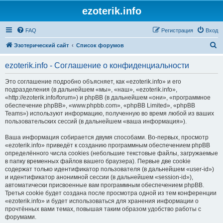
ezoterik.info
FAQ
Регистрация
Вход
П
Эзотерический сайт
Список форумов
о
ezoterik.info - Соглашение о конфиденциальности
и
с
Это соглашение подробно объясняет, как «ezoterik.info» и его
подразделения (в дальнейшем «мы», «наш», «ezoterik.info»,
к
«http://ezoterik.info/forum») и phpBB (в дальнейшем «они», «программное
обеспечение phpBB», «www.phpbb.com», «phpBB Limited», «phpBB
Teams») используют информацию, полученную во время любой из ваших
пользовательских сессий (в дальнейшем «ваша информация»).
Ваша информация собирается двумя способами. Во-первых, просмотр
«ezoterik.info» приведёт к созданию программным обеспечением phpBB
определённого числа cookies (небольшие текстовые файлы, загружаемые
в папку временных файлов вашего браузера). Первые две cookie
содержат только идентификатор пользователя (в дальнейшем «user-id»)
и идентификатор анонимной сессии (в дальнейшем «session-id»),
автоматически присвоенные вам программным обеспечением phpBB.
Третья cookie будет создана после просмотра одной из тем конференции
«ezoterik.info» и будет использоваться для хранения информации о
прочтённых вами темах, повышая таким образом удобство работы с
форумами.