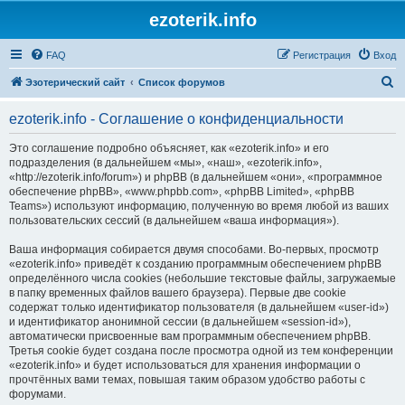
ezoterik.info
FAQ
Регистрация
Вход
П
Эзотерический сайт
Список форумов
о
ezoterik.info - Соглашение о конфиденциальности
и
с
Это соглашение подробно объясняет, как «ezoterik.info» и его
подразделения (в дальнейшем «мы», «наш», «ezoterik.info»,
к
«http://ezoterik.info/forum») и phpBB (в дальнейшем «они», «программное
обеспечение phpBB», «www.phpbb.com», «phpBB Limited», «phpBB
Teams») используют информацию, полученную во время любой из ваших
пользовательских сессий (в дальнейшем «ваша информация»).
Ваша информация собирается двумя способами. Во-первых, просмотр
«ezoterik.info» приведёт к созданию программным обеспечением phpBB
определённого числа cookies (небольшие текстовые файлы, загружаемые
в папку временных файлов вашего браузера). Первые две cookie
содержат только идентификатор пользователя (в дальнейшем «user-id»)
и идентификатор анонимной сессии (в дальнейшем «session-id»),
автоматически присвоенные вам программным обеспечением phpBB.
Третья cookie будет создана после просмотра одной из тем конференции
«ezoterik.info» и будет использоваться для хранения информации о
прочтённых вами темах, повышая таким образом удобство работы с
форумами.