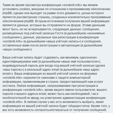
Также во время просмотра конференции «ezoterik.info» мы можем
установить cookies, внешние по отношению к программному обеспечению
phpBB, однако они выходят за рамки этого документа, целью которого
является рассмотрение страниц, созданных исключительно программным
обеспечением phpBB. Вторым источником получения вашей информации
являются данные, которые вы отправляете на форум. Этими данными
могут быть, но не исчерпываются, следующие данные: сообщения,
размещённые под учётной записью Гостя (в дальнейшем «анонимные
сообщения»), данные, указанные при регистрации в конференции
«ezoterik.info» (в дальнейшем «ваша учётная запись») и сообщения,
оставленные вами после регистрации и авторизации (в дальнейшем
«ваши сообщения»).
Ваша учётная запись будет содержать, как минимум, однозначно
идентифицируемое имя (в дальнейшем «ваше имя пользователя»),
индивидуальный пароль для входа под вашей учётной записью (далее
«ваш пароль») и реальный адрес email (в дальнейшем «ваш адрес
email»). Ваша информация из вашей учётной записи на форумах
«ezoterik.info» охраняется законами о защите компьютерной
информации, применяемыми в стране, предоставляющей нам услуги
хостинга. Любая информация, запрашиваемая при регистрации в
конференции «ezoterik.info», кроме вашего имени пользователя, вашего
пароля и вашего адреса email, может быть как необходимой, так и
необязательной ко вводу, на усмотрение администрации конференции
«ezoterik.info». В любом случае у вас есть возможность выбрать, какая
информация из вашей учётной записи будет общедоступна. Кроме того, у
вас есть возможность согласиться/отказаться от получения сообщений,