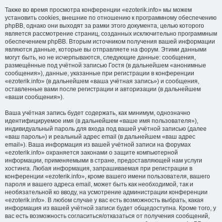
Также во время просмотра конференции «ezoterik.info» мы можем
установить cookies, внешние по отношению к программному обеспечению
phpBB, однако они выходят за рамки этого документа, целью которого
является рассмотрение страниц, созданных исключительно программным
обеспечением phpBB. Вторым источником получения вашей информации
являются данные, которые вы отправляете на форум. Этими данными
могут быть, но не исчерпываются, следующие данные: сообщения,
размещённые под учётной записью Гостя (в дальнейшем «анонимные
сообщения»), данные, указанные при регистрации в конференции
«ezoterik.info» (в дальнейшем «ваша учётная запись») и сообщения,
оставленные вами после регистрации и авторизации (в дальнейшем
«ваши сообщения»).
Ваша учётная запись будет содержать, как минимум, однозначно
идентифицируемое имя (в дальнейшем «ваше имя пользователя»),
индивидуальный пароль для входа под вашей учётной записью (далее
«ваш пароль») и реальный адрес email (в дальнейшем «ваш адрес
email»). Ваша информация из вашей учётной записи на форумах
«ezoterik.info» охраняется законами о защите компьютерной
информации, применяемыми в стране, предоставляющей нам услуги
хостинга. Любая информация, запрашиваемая при регистрации в
конференции «ezoterik.info», кроме вашего имени пользователя, вашего
пароля и вашего адреса email, может быть как необходимой, так и
необязательной ко вводу, на усмотрение администрации конференции
«ezoterik.info». В любом случае у вас есть возможность выбрать, какая
информация из вашей учётной записи будет общедоступна. Кроме того, у
вас есть возможность согласиться/отказаться от получения сообщений,