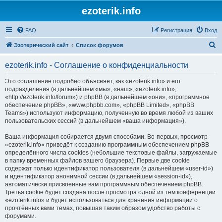
ezoterik.info
FAQ
Регистрация
Вход
П
Эзотерический сайт
Список форумов
о
ezoterik.info - Соглашение о конфиденциальности
и
с
Это соглашение подробно объясняет, как «ezoterik.info» и его
подразделения (в дальнейшем «мы», «наш», «ezoterik.info»,
к
«http://ezoterik.info/forum») и phpBB (в дальнейшем «они», «программное
обеспечение phpBB», «www.phpbb.com», «phpBB Limited», «phpBB
Teams») используют информацию, полученную во время любой из ваших
пользовательских сессий (в дальнейшем «ваша информация»).
Ваша информация собирается двумя способами. Во-первых, просмотр
«ezoterik.info» приведёт к созданию программным обеспечением phpBB
определённого числа cookies (небольшие текстовые файлы, загружаемые
в папку временных файлов вашего браузера). Первые две cookie
содержат только идентификатор пользователя (в дальнейшем «user-id»)
и идентификатор анонимной сессии (в дальнейшем «session-id»),
автоматически присвоенные вам программным обеспечением phpBB.
Третья cookie будет создана после просмотра одной из тем конференции
«ezoterik.info» и будет использоваться для хранения информации о
прочтённых вами темах, повышая таким образом удобство работы с
форумами.