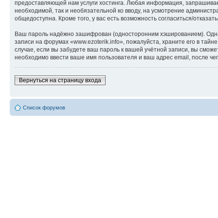
предоставляющей нам услуги хостинга. Любая информация, запрашиваема
необходимой, так и необязательной ко вводу, на усмотрение администра
общедоступна. Кроме того, у вас есть возможность согласиться/отказ
Ваш пароль надёжно зашифрован (односторонним хэшированием). Однако
записи на форумах «www.ezoterik.info», пожалуйста, храните его в тайн
случае, если вы забудете ваш пароль к вашей учётной записи, вы см
необходимо ввести ваше имя пользователя и ваш адрес email, после ч
Вернуться на страницу входа
Список форумов