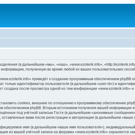
азделения (в дальнейшем «мы», «наш», «www.ezoterik.info», «http://ezoterik.
 информацию, полученную во время любой из ваших пользовательских сесси
www.ezoterik.info» приведёт к созданию программным обеспечением phpBB о
ат только идентификатор пользователя (в дальнейшем «user-id») и идентифи
т создана после просмотра одной из тем конференции «www.ezoterik.info» 
становить cookies, внешние по отношению к программному обеспечению phpBB
ым обеспечением phpBB. Вторым источником получения вашей информации я
мещённые под учётной записью Гостя (в дальнейшем «анонимные сообщения»
я, оставленные вами после регистрации и авторизации (в дальнейшем «ваши
ифицируемое имя (в дальнейшем «ваше имя пользователя»), индивидуальный 
ация из вашей учётной записи на форумах «www.ezoterik.info» охраняется 