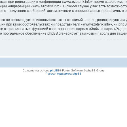
я при регистрации в конференции «www.ezoterik.info», кроме вашего имени 
ции конференции «www.ezoterik.info». В любом случае у вас есть возможнос
аться от получения сообщений, автоматически сгенерированных программным 
 не рекомендуется использовать этот же самый пароль, регистрируясь на д
е, ни при каких обстоятельствах ни представители «www.ezoterik.info», ни php
ожете воспользоваться функцией восстановления пароля «Забыли пароль?», 
его программное обеспечение phpBB сгенерирует вам новый пароль для вашей
Создано на основе
phpBB
® Forum Software © phpBB Group
Русская поддержка phpBB