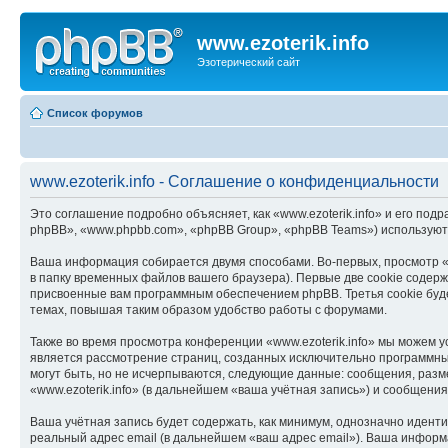
www.ezoterik.info
Эзотерический сайт
Список форумов
www.ezoterik.info - Соглашение о конфиденциальности
Это соглашение подробно объясняет, как «www.ezoterik.info» и его подр
phpBB», «www.phpbb.com», «phpBB Group», «phpBB Teams») используют
Ваша информация собирается двумя способами. Во-первых, просмотр «
в папку временных файлов вашего браузера). Первые две cookie содерж
присвоенные вам программным обеспечением phpBB. Третья cookie буде
темах, повышая таким образом удобство работы с форумами.
Также во время просмотра конференции «www.ezoterik.info» мы можем у
является рассмотрение страниц, созданных исключительно программн
могут быть, но не исчерпываются, следующие данные: сообщения, раз
«www.ezoterik.info» (в дальнейшем «ваша учётная запись») и сообщени
Ваша учётная запись будет содержать, как минимум, однозначно идент
реальный адрес email (в дальнейшем «ваш адрес email»). Ваша информ