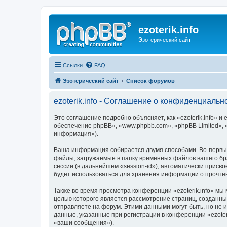
ezoterik.info
Эзотерический сайт
Ссылки
FAQ
Эзотерический сайт
Список форумов
ezoterik.info - Соглашение о конфиденциальн
Это соглашение подробно объясняет, как «ezoterik.info» и е
обеспечение phpBB», «www.phpbb.com», «phpBB Limited»,
информация»).
Ваша информация собирается двумя способами. Во-первых,
файлы, загружаемые в папку временных файлов вашего бра
сессии (в дальнейшем «session-id»), автоматически присв
будет использоваться для хранения информации о прочтё
Также во время просмотра конференции «ezoterik.info» мы
целью которого является рассмотрение страниц, создан
отправляете на форум. Этими данными могут быть, но не
данные, указанные при регистрации в конференции «ezoter
«ваши сообщения»).