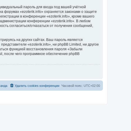
дивидуальный пароль для входа под вашей учётной
а форумах «ezoterik.info» охраняется законами о защите
истрации в конференции «ezoterik.info», кроме вашего
 администрации конференции «ezoterik.info». В любом
ность согласиться/отказаться от получения сообщений,
рируясь на других сайтах. Ваш пароль является
представители «ezoterik.info», ни phpBB Limited, ни другое
оваться функцией восстановления пароля «Забыли
l, после чего программное обеспечение phpBB
анда
Удалить cookies конференции
Часовой пояс:
UTC+02:00