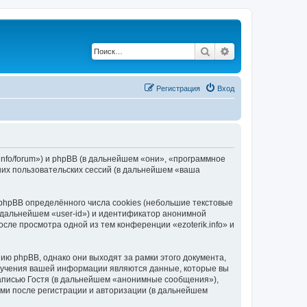
Поиск
Расширенный по
Регистрация
Вход
k.info/forum») и phpBB (в дальнейшем «они», «программное
их пользовательских сессий (в дальнейшем «ваша
phpBB определённого числа cookies (небольшие текстовые
 дальнейшем «user-id») и идентификатор анонимной
сле просмотра одной из тем конференции «ezoterik.info» и
ию phpBB, однако они выходят за рамки этого документа,
лучения вашей информации являются данные, которые вы
аписью Гостя (в дальнейшем «анонимные сообщения»),
ами после регистрации и авторизации (в дальнейшем