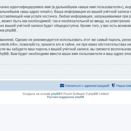
означно идентифицируемое имя (в дальнейшем «ваше имя пользователя»), ин
дальнейшем «ваш адрес email»). Ваша информация из вашей учётной записи н
тавляющей нам услуги хостинга. Любая информация, запрашиваемая при рег
 может быть как необходимой, так и необязательной ко вводу, на усмотрение
 из вашей учётной записи будет общедоступна. Кроме того, у вас есть возмож
ем phpBB.
ием). Однако не рекомендуется использовать этот же самый пароль, регист
rik.info», пожалуйста, храните его в тайне, ни при каких обстоятельствах ни 
 если вы забудете ваш пароль к вашей учётной записи, вы сможете воспольз
pBB. Вам будет необходимо ввести ваше имя пользователя и ваш адрес emai
Связаться с администрацией
Наша ком
Создано на основе
phpBB
® Forum Software © phpBB Limited
Русская поддержка phpBB