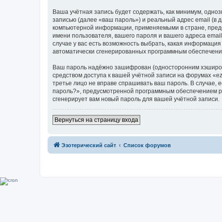
Ваша учётная запись будет содержать, как минимум, одн
записью (далее «ваш пароль») и реальный адрес email (в 
компьютерной информации, применяемыми в стране, предос
имени пользователя, вашего пароля и вашего адреса email,
случае у вас есть возможность выбрать, какая информация
автоматически сгенерированных программным обеспечени
Ваш пароль надёжно зашифрован (односторонним хэширован
средством доступа к вашей учётной записи на форумах «ezote
третье лицо не вправе спрашивать ваш пароль. В случае,
пароль?», предусмотренной программным обеспечением ph
сгенерирует вам новый пароль для вашей учётной записи.
Вернуться на страницу входа
Эзотерический сайт
Список форумов