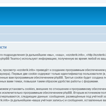
ости
го подразделения (в дальнейшем «мы», «наш», «ezoterik.info», «http://ezoteri
 «phpBB Teams») используют информацию, полученную во время любой из ваш
 просмотр «ezoterik.info» приведёт к созданию программным обеспечением 
узера). Первые две cookie содержат только идентификатор пользователя (в
оенные вам программным обеспечением phpBB. Третья cookie будет создана по
нных вами темах, повышая таким образом удобство работы с форумами.
 можем установить cookies, внешние по отношению к программному обеспечен
ных исключительно программным обеспечением phpBB. Вторым источником по
 исчерпываются, следующие данные: сообщения, размещённые под учётной з
ik.info» (в дальнейшем «ваша учётная запись») и сообщения, оставленные в