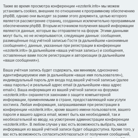
Также во время просмотра конференции «ezoterik.info» мы можем
установить cookies, внешние по отношению к программному обеспечению
phpBB, однако они выходят за рамки этого документа, целью которого
является рассмотрение страниц, созданных исключительно программным
обеспечением phpBB. Вторым источником получения вашей информации
являются данные, которые вы отправляете на форум. Этими данными
могут быть, но не исчерпываются, следующие данные: сообщения,
размещённые под учётной записью Гостя (в дальнейшем «анонимные
сообщения»), данные, указанные при регистрации в конференции
«ezoterik.info» (в дальнейшем «ваша учётная запись») и сообщения,
оставленные вами после регистрации и авторизации (в дальнейшем
«ваши сообщения»).
Ваша учётная запись будет содержать, как минимум, однозначно
идентифицируемое имя (в дальнейшем «ваше имя пользователя»),
индивидуальный пароль для входа под вашей учётной записью (далее
«ваш пароль») и реальный адрес email (в дальнейшем «ваш адрес
email»). Ваша информация из вашей учётной записи на форумах
«ezoterik.info» охраняется законами о защите компьютерной
информации, применяемыми в стране, предоставляющей нам услуги
хостинга. Любая информация, запрашиваемая при регистрации в
конференции «ezoterik.info», кроме вашего имени пользователя, вашего
пароля и вашего адреса email, может быть как необходимой, так и
необязательной ко вводу, на усмотрение администрации конференции
«ezoterik.info». В любом случае у вас есть возможность выбрать, какая
информация из вашей учётной записи будет общедоступна. Кроме того, у
вас есть возможность согласиться/отказаться от получения сообщений,