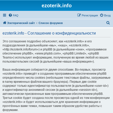
ezoterik.info
FAQ
Регистрация
Вход
П
Эзотерический сайт
Список форумов
о
ezoterik.info - Соглашение о конфиденциальности
и
с
Это соглашение подробно объясняет, как «ezoterik.info» и его
подразделения (в дальнейшем «мы», «наш», «ezoterik.info»,
к
«http://ezoterik.info/forum») и phpBB (в дальнейшем «они», «программное
обеспечение phpBB», «www.phpbb.com», «phpBB Limited», «phpBB
Teams») используют информацию, полученную во время любой из ваших
пользовательских сессий (в дальнейшем «ваша информация»).
Ваша информация собирается двумя способами. Во-первых, просмотр
«ezoterik.info» приведёт к созданию программным обеспечением phpBB
определённого числа cookies (небольшие текстовые файлы, загружаемые
в папку временных файлов вашего браузера). Первые две cookie
содержат только идентификатор пользователя (в дальнейшем «user-id»)
и идентификатор анонимной сессии (в дальнейшем «session-id»),
автоматически присвоенные вам программным обеспечением phpBB.
Третья cookie будет создана после просмотра одной из тем конференции
«ezoterik.info» и будет использоваться для хранения информации о
прочтённых вами темах, повышая таким образом удобство работы с
форумами.