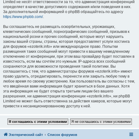
Limited не несёт ответственности за то, что администрация конференций
определяет в качестве допустимого содержания и/или поведения в них.
За дополнительной информацией о phpBB обращайтесь по адресу
https://www.phpbb.com/
.
Вы соглашаетесь не размещать оскорбительных, угрожающих,
клеветнических сообщений, порнографических сообщений, призывов к
национальной розни и прочих сообщений, которые могут нарушить
законы вашей страны, страны, которая предоставляет услуги хостинга
для форумов «ezoterik.info» или международное право. Попытки
размещения таких сообщений могут привести к вашему немедленному
отключению от конференции, при этом ваш провайдер будет поставлен в
известность, если мы сочтём это нужным. IP-адреса всех сообщений
сохраняются для возможности проведения такой политики. Вы
соглашаетесь с тем, что администраторы форумов «ezoterik.info» имеют
право удалить, отредактировать, перенести или закрыть любую тему в
любое время по своему усмотрению. Как пользователь вы согласны с тем,
что введённая вами информация будет храниться в базе данных. Хотя
эта информация не будет открыта третьим лицам без вашего
разрешения, ни администрация конференции «ezoterik.info», ни phpBB
Limited не может быть ответственна за действия хакеров, которые могут
привести к несанкционированному доступу к ней.
Эзотерический сайт
Список форумов