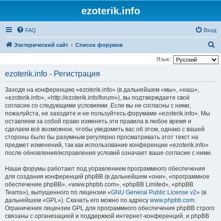
ezoterik.info
FAQ
Вход
П
Эзотерический сайт
Список форумов
о
Язык:
и
ezoterik.info - Регистрация
с
Заходя на конференцию «ezoterik.info» (в дальнейшем «мы», «наш»,
к
«ezoterik.info», «http://ezoterik.info/forum»), вы подтверждаете своё
согласие со следующими условиями. Если вы не согласны с ними,
пожалуйста, не заходите и не пользуйтесь форумами «ezoterik.info». Мы
оставляем за собой право изменять эти правила в любое время и
сделаем всё возможное, чтобы уведомить вас об этом, однако с вашей
стороны было бы разумным регулярно просматривать этот текст на
предмет изменений, так как использование конференции «ezoterik.info»
после обновления/исправления условий означает ваше согласие с ними.
Наши форумы работают под управлением программного обеспечения
для создания конференций phpBB (в дальнейшем «они», «программное
обеспечение phpBB», «www.phpbb.com», «phpBB Limited», «phpBB
Teams»), выпущенного по лицензии «
GNU General Public License v2
» (в
дальнейшем «GPL»). Скачать его можно по адресу
www.phpbb.com
.
Ограничения лицензии GPL для программного обеспечения phpBB строго
связаны с организацией и поддержкой интернет-конференций, и phpBB