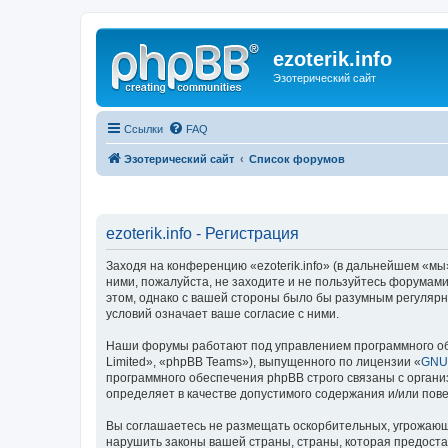
ezoterik.info
Эзотерический сайт
Ссылки
FAQ
Эзотерический сайт
Список форумов
ezoterik.info - Регистрация
Заходя на конференцию «ezoterik.info» (в дальнейшем «мы», 
ними, пожалуйста, не заходите и не пользуйтесь форумами 
этом, однако с вашей стороны было бы разумным регулярно
условий означает ваше согласие с ними.
Наши форумы работают под управлением программного об
Limited», «phpBB Teams»), выпущенного по лицензии «
GNU 
программного обеспечения phpBB строго связаны с органи
определяет в качестве допустимого содержания и/или по
Вы соглашаетесь не размещать оскорбительных, угрожающ
нарушить законы вашей страны, страны, которая предостав