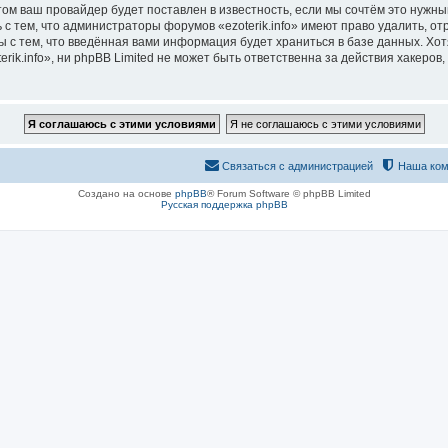
м ваш провайдер будет поставлен в известность, если мы сочтём это нужны
с тем, что администраторы форумов «ezoterik.info» имеют право удалить, о
ы с тем, что введённая вами информация будет храниться в базе данных. Хо
ik.info», ни phpBB Limited не может быть ответственна за действия хакеров,
Связаться с администрацией
Наша ком
Создано на основе
phpBB
® Forum Software © phpBB Limited
Русская поддержка phpBB