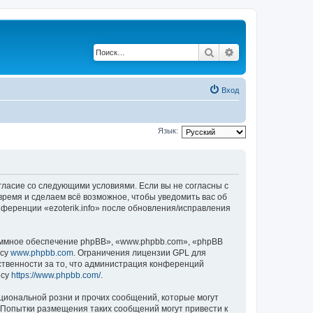
Поиск
Расширенный по
Вход
Язык:
 согласие со следующими условиями. Если вы не согласны с
 время и сделаем всё возможное, чтобы уведомить вас об
нференции «ezoterik.info» после обновления/исправления
ммное обеспечение phpBB», «www.phpbb.com», «phpBB
есу
www.phpbb.com
. Ограничения лицензии GPL для
ственности за то, что администрация конференций
есу
https://www.phpbb.com/
.
циональной розни и прочих сообщений, которые могут
. Попытки размещения таких сообщений могут привести к