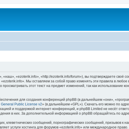
«наш», «ezoterik.info», «http://ezoterik.info/forum»), вы подтверждаете своё
«ezoterik.info». Мы оставляем за собой право изменять эти правила в любое
 просматривать этот текст на предмет изменений, так как использование ко
еспечения для создания конференций phpBB (в дальнейшем «они», «програ
General Public License v2
» (в дальнейшем «GPL»). Скачать его можно по адр
зацией и поддержкой интернет-конференций, и phpBB Limited не несёт ответ
ведения в них. За дополнительной информацией о phpBB обращайтесь по адр
их, клеветнических сообщений, порнографических сообщений, призывов к на
ляет услуги хостинга для форумов «ezoterik.info» или международное право