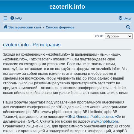
ezoterik.info
FAQ
Вход
П
Эзотерический сайт
Список форумов
о
Язык:
и
ezoterik.info - Регистрация
с
Заходя на конференцию «ezoterik.info» (в дальнейшем «мы», «наш»,
к
«ezoterik.info», «http://ezoterik.info/forum»), вы подтверждаете своё
согласие со следующими условиями. Если вы не согласны с ними,
пожалуйста, не заходите и не пользуйтесь форумами «ezoterik.info». Мы
оставляем за собой право изменять эти правила в любое время и
сделаем всё возможное, чтобы уведомить вас об этом, однако с вашей
стороны было бы разумным регулярно просматривать этот текст на
предмет изменений, так как использование конференции «ezoterik.info»
после обновления/исправления условий означает ваше согласие с ними.
Наши форумы работают под управлением программного обеспечения
для создания конференций phpBB (в дальнейшем «они», «программное
обеспечение phpBB», «www.phpbb.com», «phpBB Limited», «phpBB
Teams»), выпущенного по лицензии «
GNU General Public License v2
» (в
дальнейшем «GPL»). Скачать его можно по адресу
www.phpbb.com
.
Ограничения лицензии GPL для программного обеспечения phpBB строго
связаны с организацией и поддержкой интернет-конференций, и phpBB