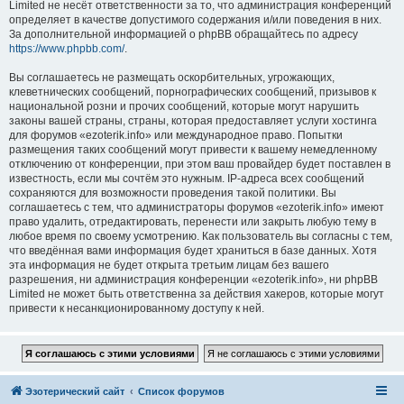
Limited не несёт ответственности за то, что администрация конференций
определяет в качестве допустимого содержания и/или поведения в них.
За дополнительной информацией о phpBB обращайтесь по адресу
https://www.phpbb.com/
.
Вы соглашаетесь не размещать оскорбительных, угрожающих,
клеветнических сообщений, порнографических сообщений, призывов к
национальной розни и прочих сообщений, которые могут нарушить
законы вашей страны, страны, которая предоставляет услуги хостинга
для форумов «ezoterik.info» или международное право. Попытки
размещения таких сообщений могут привести к вашему немедленному
отключению от конференции, при этом ваш провайдер будет поставлен в
известность, если мы сочтём это нужным. IP-адреса всех сообщений
сохраняются для возможности проведения такой политики. Вы
соглашаетесь с тем, что администраторы форумов «ezoterik.info» имеют
право удалить, отредактировать, перенести или закрыть любую тему в
любое время по своему усмотрению. Как пользователь вы согласны с тем,
что введённая вами информация будет храниться в базе данных. Хотя
эта информация не будет открыта третьим лицам без вашего
разрешения, ни администрация конференции «ezoterik.info», ни phpBB
Limited не может быть ответственна за действия хакеров, которые могут
привести к несанкционированному доступу к ней.
Эзотерический сайт
Список форумов